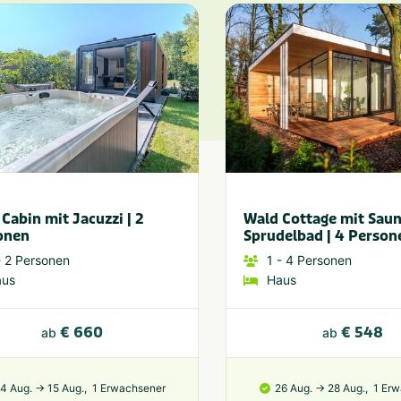
Cabin mit Jacuzzi | 2
Wald Cottage mit Sau
onen
Sprudelbad | 4 Person
 2
Personen
1
- 4
Personen
aus
Haus
€ 660
€ 548
ab
ab
14 Aug. → 15 Aug.,
1 Erwachsener
26 Aug. → 28 Aug.,
1 Er