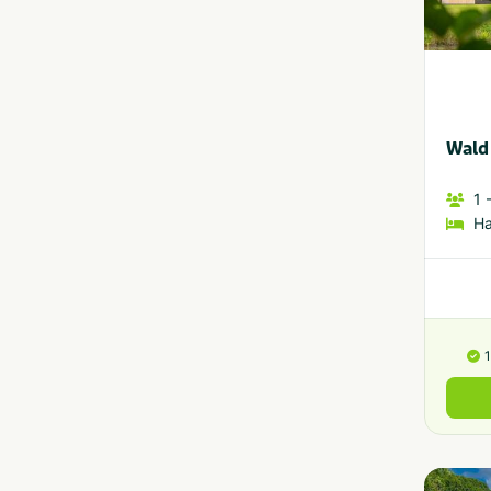
Wald
1
-
H