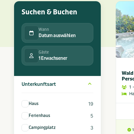
Suchen & Buchen
Wann
Datum auswählen
Gäste
1 Erwachsener
Wald 
Pers
Unterkunftsart
1
-
H
19
Haus
5
Ferienhaus
3
Campingplatz