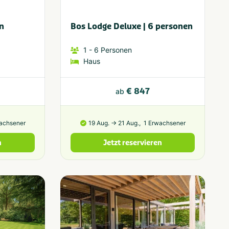
n
Bos Lodge Deluxe | 6 personen
1
- 6
Personen
Haus
€ 847
ab
achsener
19 Aug. → 21 Aug.,
1 Erwachsener
n
Jetzt reservieren