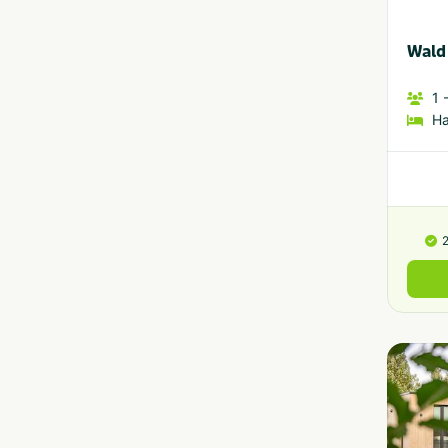
Wald
1
-
H
2