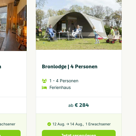
n
Bronlodge | 4 Personen
1
- 4
Personen
Ferienhaus
€ 284
ab
achsener
12 Aug. → 14 Aug.,
1 Erwachsener
n
Jetzt reservieren