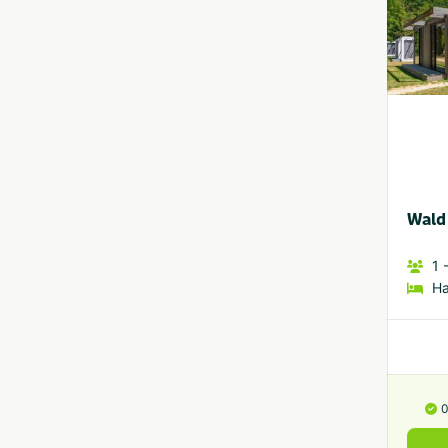
Wald 
1
-
H
0