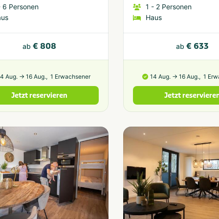
 6
Personen
1
- 2
Personen
aus
Haus
€ 808
€ 633
ab
ab
14 Aug. → 16 Aug.,
1 Erwachsener
14 Aug. → 16 Aug.,
1 Er
Jetzt reservieren
Jetzt reserviere