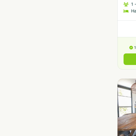
1
-
H