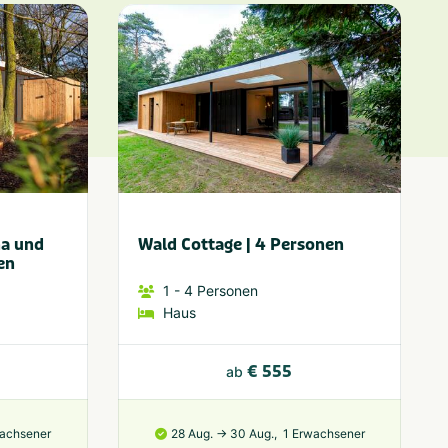
na und
Wald Cottage | 4 Personen
en
1
- 4
Personen
Haus
€ 555
ab
wachsener
28 Aug. → 30 Aug.,
1 Erwachsener