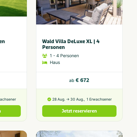
en
Wald Villa DeLuxe XL | 4
Personen
1
- 4
Personen
Haus
€ 672
ab
wachsener
28 Aug. → 30 Aug.,
1 Erwachsener
n
Jetzt reservieren