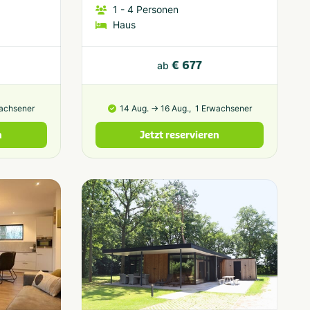
1
- 4
Personen
Haus
€ 677
ab
wachsener
14 Aug. → 16 Aug.,
1 Erwachsener
n
Jetzt reservieren