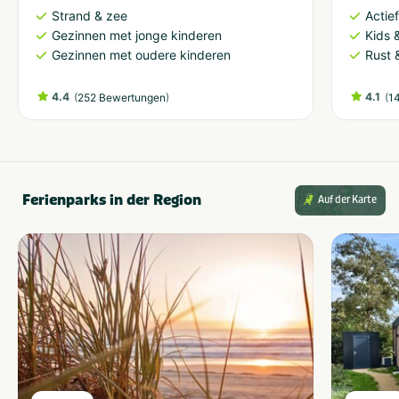
Strand & zee
Actie
Gezinnen met jonge kinderen
Kids &
Gezinnen met oudere kinderen
Rust 
4.4
(
)
4.1
(
252 Bewertungen
1
Ferienparks in der Region
Auf der Karte