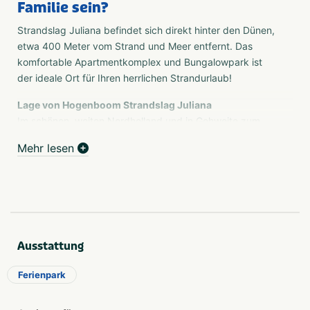
Familie sein?
Strandslag Juliana befindet sich direkt hinter den Dünen,
etwa 400 Meter vom Strand und Meer entfernt. Das
komfortable Apartmentkomplex und Bungalowpark ist
der ideale Ort für Ihren herrlichen Strandurlaub!
Lage von Hogenboom Strandslag Juliana
Im schönen, weiten Nordholland und in Gehweite zum
Meer und Strand liegt der gepflegte Park Hogenboom
Mehr lesen
Strandslag Juliana. Nur 3 km von Julianadorp und 8 km
von Den Helder entfernt, können Sie einen wunderbaren,
abwechslungsreichen Urlaub genießen, in dem Sie Ruhe
und Weite erleben. An den sauberen, breiten Stränden
können sich Jung und Alt zu jeder Jahreszeit vergnügen.
Die verschiedenen Einrichtungen im Park machen Ihren
Ausstattung
Urlaub komplett.
Vorteile:
Ferienpark
Großzügig angelegter Bungalowpark mit vielen