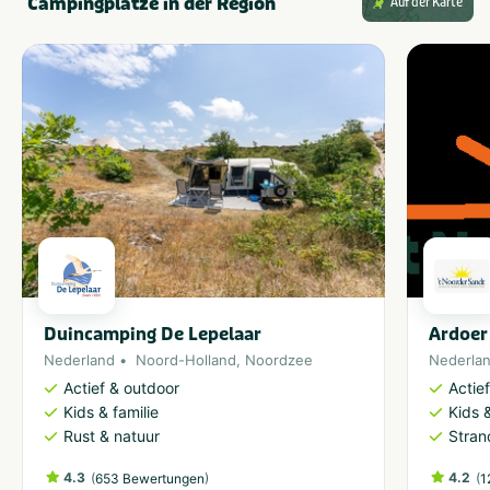
Campingplätze in der Region
Auf der Karte
Duincamping De Lepelaar
Ardoer
Nederland
Noord-Holland
,
Noordzee
Nederla
Actief & outdoor
Actie
Kids & familie
Kids &
Rust & natuur
Stran
4.3
(
)
4.2
(
653 Bewertungen
1