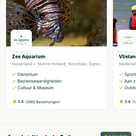
Zee Aquarium
Vliela
Nederland
Noord-Holland
,
Noordzee
,
Egmond aan Zee
Nederla
Dierentuin
Sporti
Bezienswaardigheden
Aan 
Cultuur & Museum
Outdo
3.8
(
)
3.6
(
3665 Bewertungen
1