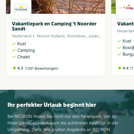
Vakantiepark en Camping 't Noorder
Vakant
Sandt
Nederla
Nederland
Noord-Holland
,
Noordzee
,
Julianadorp
Kust
Kust
Bosri
Camping
Bung
Chalet
4.2
(
)
4.4
(
1291 Bewertungen
1
Ihr perfekter Urlaub beginnt hier
Bei RECRON finden Sie nicht nur den Ferienpark, der zu
Ihnen passt, sondern auch die schönsten Ausflüge in der
Umgebung. Dank des großen Angebots an RECRON