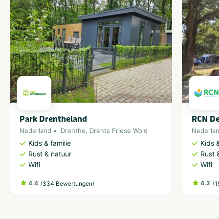
Park Drentheland
RCN De
Nederland
Drenthe
,
Drents Friese Wold
Nederla
Kids & familie
Kids &
Rust & natuur
Rust 
Wifi
Wifi
4.4
(
)
4.2
(
334 Bewertungen
1