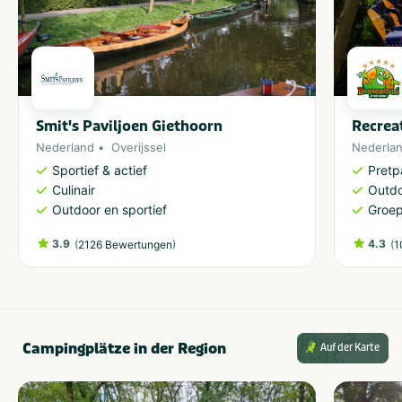
Smit's Paviljoen Giethoorn
Recrea
Nederland
Overijssel
Nederla
Sportief & actief
Pretp
Culinair
Outdo
Outdoor en sportief
Groe
3.9
(
)
4.3
(
2126 Bewertungen
1
Campingplätze in der Region
Auf der Karte