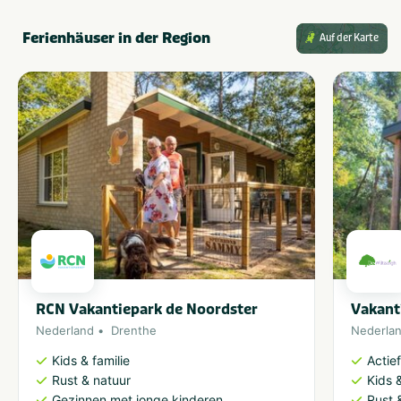
Ferienhäuser in der Region
Auf der Karte
RCN Vakantiepark de Noordster
Vakant
Nederland
Drenthe
Nederla
Kids & familie
Actie
Rust & natuur
Kids &
Gezinnen met jonge kinderen
Rust 