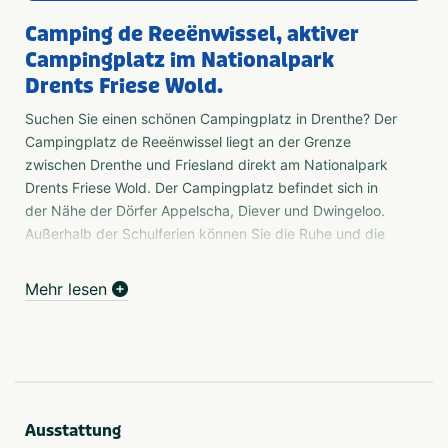
Camping de Reeënwissel, aktiver
Campingplatz im Nationalpark
Drents Friese Wold.
Suchen Sie einen schönen Campingplatz in Drenthe? Der
Campingplatz de Reeënwissel liegt an der Grenze
zwischen Drenthe und Friesland direkt am Nationalpark
Drents Friese Wold. Der Campingplatz befindet sich in
der Nähe der Dörfer Appelscha, Diever und Dwingeloo.
Außerhalb der Schulferien können Sie die Ruhe und die
Natur genießen. Während der Schulferien gibt es viele
Aktivitäten wie Reiten, Mountainbiking und Active Games.
Mehr lesen
Schwimmende Seen
Der Blaue See ist der schönste Erholungssee in Drenthe
und liegt 1500 m von der Reeënwissel entfernt. Der See
wird von Natuurmonumenten verwaltet. Für den Zugang
zum "Blauen See" müssen Sie eine Eintrittskarte kaufen.
Ausstattung
Der Kanadasee, auch Aekingermeer genannt, liegt im