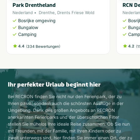
Park Drentheland
RCN De
Nederland
Drenthe
,
Drents Friese Wold
Nederla
Bosrijke omgeving
Bosri
Bungalow
Bung
Camping
Camp
4.4
(
)
4.2
(
334 Bewertungen
1
Ihr perfekter Urlaub beginnt hier
Bei RECRON finden Sie nicht nur den Ferienpark, der zu
Ihnen passt, sondern auch die schönsten Ausflüge in der
Umgebung. Dank des großen Angebots an RECRON
anerkannten Ferienparks und der übersichtlichen Filter
stellen Sie mühelos Ihre ideale Reise zusammen. Ob Sie nun
mit Freunden, mit der Familie, mit Ihren Kindern oder zu
zweit unterwegs sind, hier finden Sie immer einen Ort, der zu