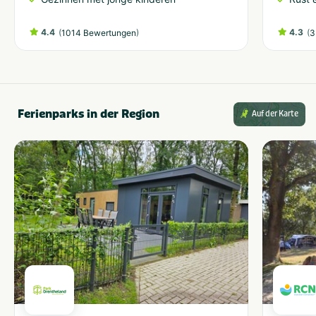
4.4
(
)
4.3
(
1014 Bewertungen
3
Ferienparks in der Region
Auf der Karte