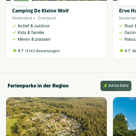
Camping De Kleine Wolf
Erve H
Nederland
Overijssel
Nederla
Actief & outdoor
Rust 
Kids & familie
Gezin
Meren & plassen
Natuu
4.7
(
)
4.7
(
3143 Bewertungen
8
Ferienparks in der Region
Auf der Karte