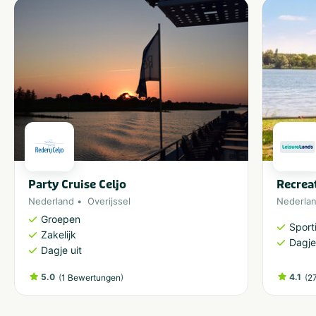
Party Cruise Celjo
Recrea
Nederland
Overijssel
Nederla
Groepen
Sporti
Zakelijk
Dagje
Dagje uit
5.0
(
)
4.1
(
1 Bewertungen
2