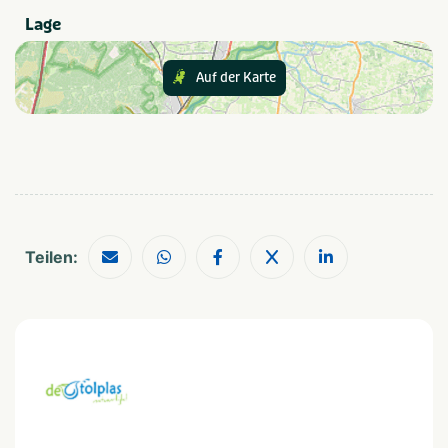
Essen in unserem gemütlichen Restaurant.
springkussen(s)
Sportvelden
Lage
Voetbalveld
Auf der Karte
Speziell für Kinder
Buitenspeeltuin
Essen und Trinken
Restaurant
Teilen:
Provinz und Region
Overijssel
Twente
In der Nähe
Attractiepark
Restaurants
Dierentuin
Shoppen
Fietsroutes
Wandelroutes