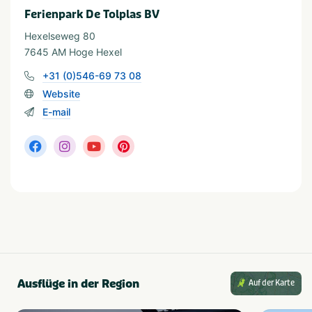
Golfbaan
Watersport voorzieningen
Ferienpark De Tolplas BV
Hexelseweg 80
Wassersport
7645 AM Hoge Hexel
Visvijver
Waterrecreatie
+31 (0)546-69 73 08
Website
Geeignet für
E-mail
Geschikt voor kinderen
Rolstoeltoegang
Geschikt voor alle
leeftijden
Ausflüge in der Region
Auf der Karte