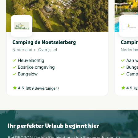
Camping de Noetselerberg
Campin
Nederland
Overijssel
Nederla
Heuvelachtig
Aan w
Bosrijke omgeving
Bung
Bungalow
Camp
4.5
(
)
4.5
(
909 Bewertungen
8
Ihr perfekter Urlaub beginnt hier
Bei RECRON finden Sie nicht nur den Ferienpark, der zu