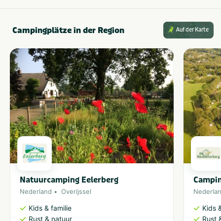
Campingplätze in der Region
Auf der Karte
Natuurcamping Eelerberg
Campin
Nederland
Overijssel
Nederla
Kids & familie
Kids &
Rust & natuur
Rust 