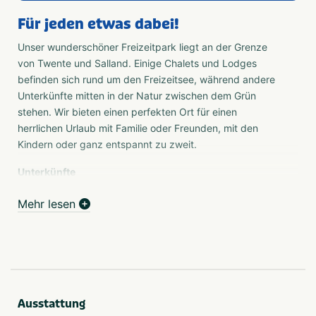
Für jeden etwas dabei!
Unser wunderschöner Freizeitpark liegt an der Grenze
von Twente und Salland. Einige Chalets und Lodges
befinden sich rund um den Freizeitsee, während andere
Unterkünfte mitten in der Natur zwischen dem Grün
stehen. Wir bieten einen perfekten Ort für einen
herrlichen Urlaub mit Familie oder Freunden, mit den
Kindern oder ganz entspannt zu zweit.
Unterkünfte
Freistehende Luxus-Chalets und Lodges am Wasser,
Mehr lesen
geräumige charmante Bungalows, gemütliche Tiny
Houses und großzügige Gruppenunterkünfte. Sie haben
eine vielfältige Auswahl an Unterkünften für verschiedene
Gruppengrößen von 2 bis 30 Personen.
Welche tollen Einrichtungen!
In unserem Freizeitpark hat jeder seinen Spaß! Sie
Ausstattung
können sich herrlich entspannen, etwas Aktives