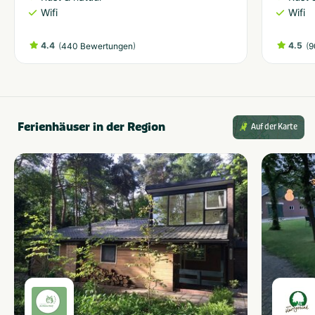
Wifi
Wifi
4.4
(
)
4.5
(
440 Bewertungen
9
Ferienhäuser in der Region
Auf der Karte