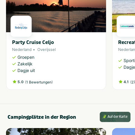
Party Cruise Celjo
Recrea
Nederland
Overijssel
Nederla
Groepen
Sporti
Zakelijk
Dagje
Dagje uit
5.0
(
)
4.1
(
1 Bewertungen
2
Campingplätze in der Region
Auf der Karte