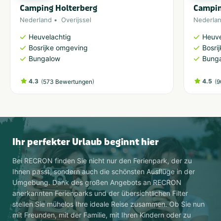
Camping Holterberg
Campin
Nederland
Overijssel
Nederla
Heuvelachtig
Heuve
Bosrijke omgeving
Bosri
Bungalow
Bung
4.3
(
)
4.5
(
573 Bewertungen
9
Ihr perfekter Urlaub beginnt hier
Bei RECRON finden Sie nicht nur den Ferienpark, der zu
Ihnen passt, sondern auch die schönsten Ausflüge in der
Umgebung. Dank des großen Angebots an RECRON
anerkannten Ferienparks und der übersichtlichen Filter
stellen Sie mühelos Ihre ideale Reise zusammen. Ob Sie nun
mit Freunden, mit der Familie, mit Ihren Kindern oder zu