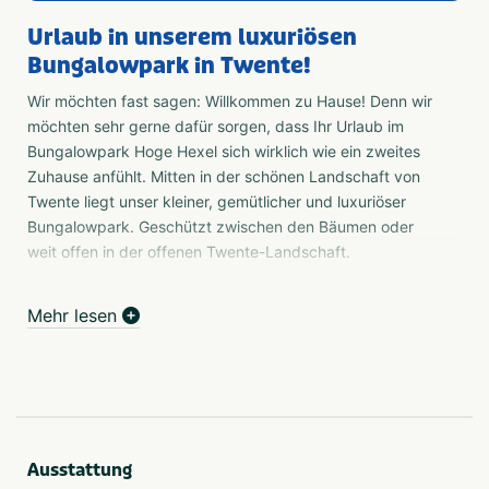
Urlaub in unserem luxuriösen
Bungalowpark in Twente!
Wir möchten fast sagen: Willkommen zu Hause! Denn wir
möchten sehr gerne dafür sorgen, dass Ihr Urlaub im
Bungalowpark Hoge Hexel sich wirklich wie ein zweites
Zuhause anfühlt. Mitten in der schönen Landschaft von
Twente liegt unser kleiner, gemütlicher und luxuriöser
Bungalowpark. Geschützt zwischen den Bäumen oder
weit offen in der offenen Twente-Landschaft.
Wir begrüßen Sie gerne persönlich und laden Sie herzlich
Mehr lesen
ein, auf unserer Website unseren luxuriösen
Bungalowpark in Overijssel bereits "zu erkunden"!
Verschiedene Bungalows & Landhäuser Hallenbad Kleiner
und gemütlicher Park Ruhe und Raum Bowling
Sonntagsruhe (Einrichtungen geschlossen) Indoor-
Spielplatz Im Hauptgebäude befindet sich ein kleiner
Ausstattung
Indoor-Spielplatz. Kinder im Alter von 3-12 Jahren können