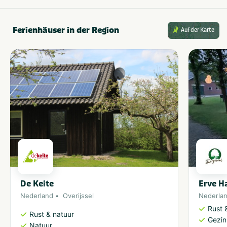
Ferienhäuser in der Region
Auf der Karte
De Keite
Erve H
Nederland
Overijssel
Nederla
Rust 
Rust & natuur
Gezin
Natuur