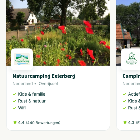
Natuurcamping Eelerberg
Campin
Nederland
Overijssel
Nederla
Kids & familie
Actie
Rust & natuur
Kids &
Wifi
Rust 
4.4
(
)
4.3
(
440 Bewertungen
5