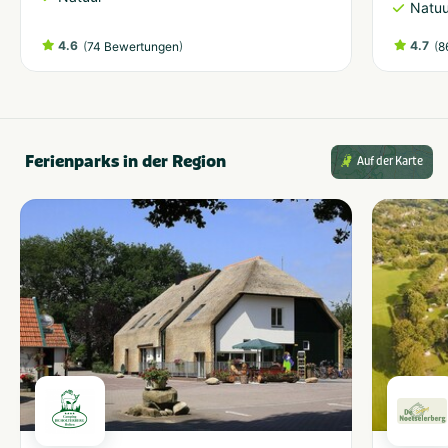
Natuu
4.6
(
)
4.7
(
74 Bewertungen
8
Ferienparks in der Region
Auf der Karte