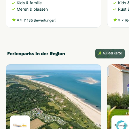
Kids & familie
Kids &
Meren & plassen
Rust 
4.5
(
)
3.7
(
1135 Bewertungen
6
Ferienparks in der Region
Auf der Karte