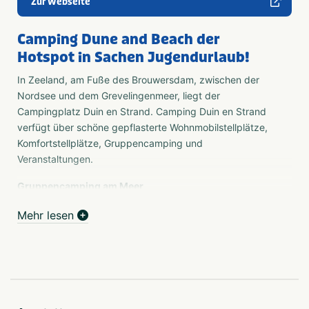
Zur Webseite
Camping Dune and Beach der
Hotspot in Sachen Jugendurlaub!
In Zeeland, am Fuße des Brouwersdam, zwischen der
Nordsee und dem Grevelingenmeer, liegt der
Campingplatz Duin en Strand. Camping Duin en Strand
verfügt über schöne gepflasterte Wohnmobilstellplätze,
Komfortstellplätze, Gruppencamping und
Veranstaltungen.
Gruppencamping am Meer
Camping Duin en Strand ist ein idealer, einzigartiger Ort
Mehr lesen
in den Niederlanden für Gruppencamping. Am Fuße des
Brouwersdam gelegen, mit dem Strand weniger als 10
Minuten Fußweg entfernt, können Sie hier sportliche
Aktivitäten organisieren oder organisieren lassen.
Kleine Stellplätze
Auf unseren 270 Grünflächen, die in 26 kleine Felder