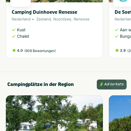
Camping Duinhoeve Renesse
De Soe
Nederland
Zeeland
,
Noordzee
,
Renesse
Nederla
Kust
Aan w
Chalet
Bung
4.0
(
)
3.9
(
908 Bewertungen
2
Campingplätze in der Region
Auf der Karte