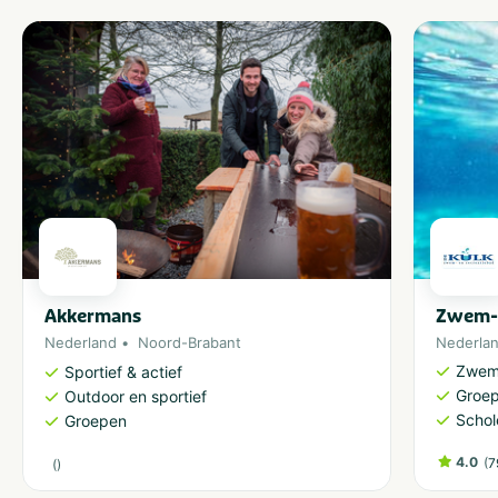
Akkermans
Zwem- 
Nederland
Noord-Brabant
Nederla
Zwem
Sportief & actief
Groe
Outdoor en sportief
Schol
Groepen
4.0
(
7
(
)