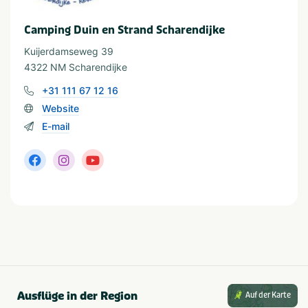
Camping Duin en Strand Scharendijke
In der Nähe
Kuijerdamseweg 39
Fietsroutes
Shoppen
4322 NM Scharendijke
Restaurants
Zee/strand
+31 111 67 12 16
Website
Thema
E-mail
Actief & outdoor
Strand & zee
Provinz und Region
Zeeland
Noordzee
Ausflüge in der Region
Auf der Karte