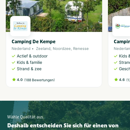
Camping De Kempe
Campin
Nederland
Zeeland
,
Noordzee
,
Renesse
Nederla
Actief & outdoor
Kids &
Kids & familie
Stran
Strand & zee
Gesch
4.0
(
)
4.6
(
188 Bewertungen
1
Wähle Qualität aus.
Deshalb entscheiden Sie sich für einen von