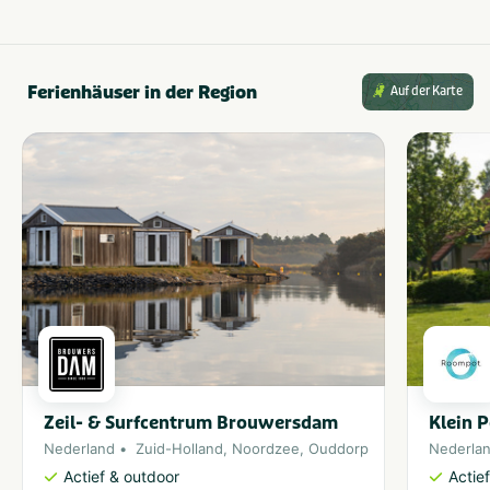
Ferienhäuser in der Region
Auf der Karte
Zeil- & Surfcentrum Brouwersdam
Klein 
Nederland
Zuid-Holland
,
Noordzee
,
Ouddorp
Nederla
Actief & outdoor
Actie