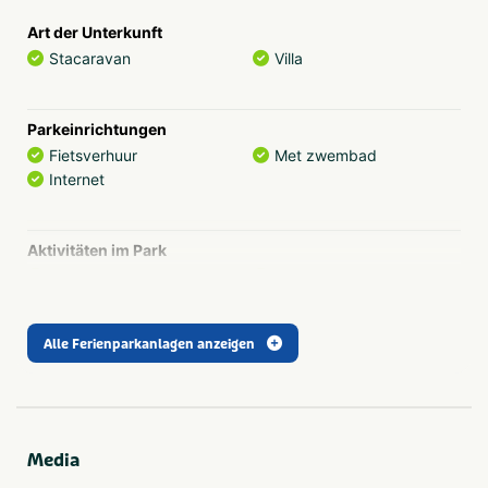
Art der Unterkunft
Stacaravan
Villa
Parkeinrichtungen
Fietsverhuur
Met zwembad
Internet
Aktivitäten im Park
Buitenzwembad
Tennisbaan
Jeu-de-boules-baan
Tennis
Midgetgolfbaan
Voetbalveld
Alle Ferienparkanlagen anzeigen
Speziell für Kinder
Animatieprogramma
Kinderbad
Buitenspeeltuin
Media