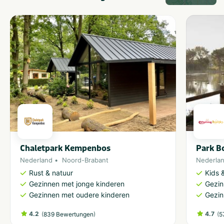
Park Bo
Chaletpark Kempenbos
Nederla
Nederland
Noord-Brabant
Kids &
Rust & natuur
Gezin
Gezinnen met jonge kinderen
Gezin
Gezinnen met oudere kinderen
4.2
(
)
4.7
(
839 Bewertungen
5