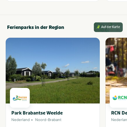
Ferienparks in der Region
Auf der Karte
Park Brabantse Weelde
RCN De
Nederland
Noord-Brabant
Nederla