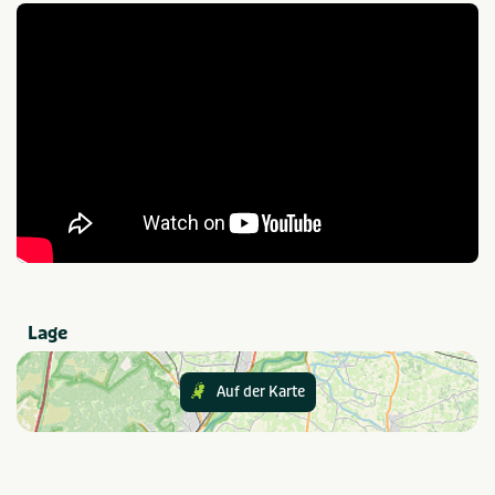
Essen und Trinken
Restaurant
Lage
Bosrijke omgeving
Provinz und Region
Noord-Brabant
In der Nähe
Lage
Attractiepark
Golfbaan
Dierentuin
Restaurants
Auf der Karte
Fietsroutes
Wandelroutes
Geeignet für