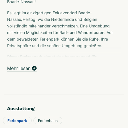
Baarle-Nassau!
Es liegt im einzigartigen Enklavendorf Baarle-
Nassau/Hertog, wo die Niederlande und Belgien
vollständig miteinander verschmelzen. Eine Umgebung
mit vielen Möglichkeiten für Rad- und Wandertouren. Auf
dem bewaldeten Ferienpark können Sie die Ruhe, Ihre
Privatsphäre und die schöne Umgebung genießen.
Dieser Freizeitpark eignet sich hervorragend für
Kurzurlaube, Ihr Zweitwohnsitz oder einen längeren
Mehr lesen
Aufenthalt in einem der vielen Chalets oder Ferienhäuser
in Baarle-Nassau, die für einen angenehmen Aufenthalt
sorgen. Die Parkanlagen ergänzen Ihren Aufenthalt. Dazu
gehören ein beheiztes Schwimmbad, Tennisplätze,
großer Spielplatz, Minigolf und eine gemütliche Brasserie
für einen schmackhaften Happen und ein Getränk.
Ausstattung
Ferienpark
Ferienhaus