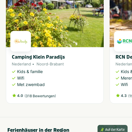
Camping Klein Paradijs
RCN De
Nederland
Noord-Brabant
Nederla
Kids & familie
Kids &
Wifi
Meren
Met zwembad
Wifi
4.0
(
)
4.3
(
318 Bewertungen
1
Ferienhäuser in der Region
Auf der Karte