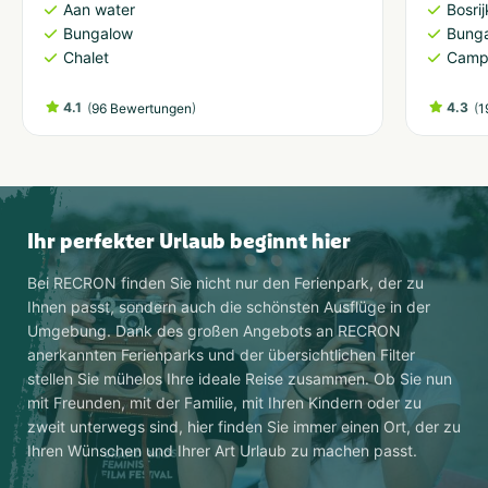
Aan water
Bosri
Bungalow
Bung
Chalet
Camp
4.1
(
)
4.3
(
96 Bewertungen
1
Ihr perfekter Urlaub beginnt hier
Bei RECRON finden Sie nicht nur den Ferienpark, der zu
Ihnen passt, sondern auch die schönsten Ausflüge in der
Umgebung. Dank des großen Angebots an RECRON
anerkannten Ferienparks und der übersichtlichen Filter
stellen Sie mühelos Ihre ideale Reise zusammen. Ob Sie nun
mit Freunden, mit der Familie, mit Ihren Kindern oder zu
zweit unterwegs sind, hier finden Sie immer einen Ort, der zu
Ihren Wünschen und Ihrer Art Urlaub zu machen passt.