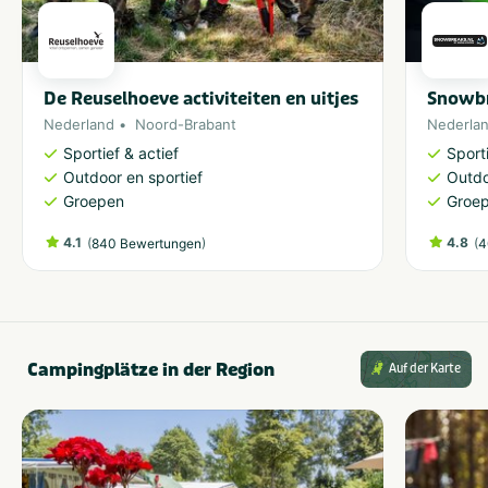
De Reuselhoeve activiteiten en uitjes
Snowbr
Nederland
Noord-Brabant
Nederla
Sportief & actief
Sporti
Outdoor en sportief
Outdo
Groepen
Groe
4.1
(
)
4.8
(
840 Bewertungen
4
Campingplätze in der Region
Auf der Karte