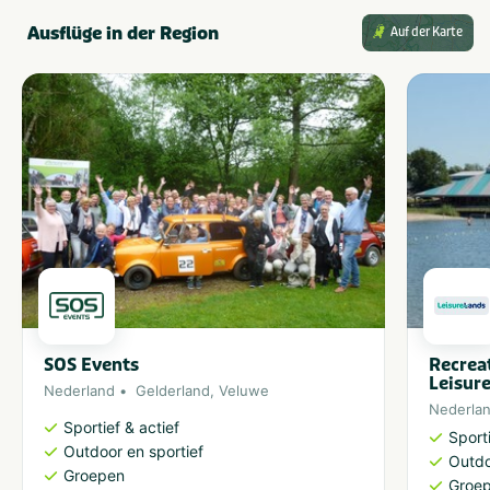
Ausflüge in der Region
Auf der Karte
SOS Events
Recrea
Leisur
Nederland
Gelderland
,
Veluwe
Nederla
Sportief & actief
Sporti
Outdoor en sportief
Outdo
Groepen
Groe