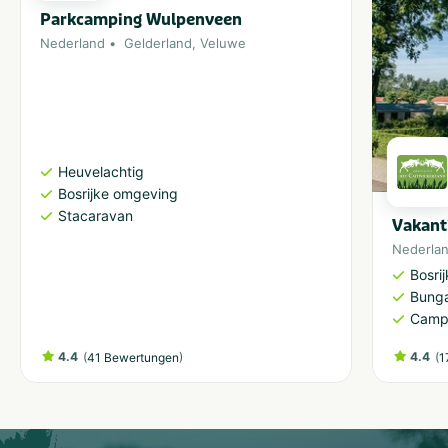
Parkcamping Wulpenveen
Nederland
Gelderland
,
Veluwe
Heuvelachtig
Bosrijke omgeving
Stacaravan
Vakant
Nederla
Bosri
Bung
Camp
4.4
(
)
4.4
(
41 Bewertungen
1