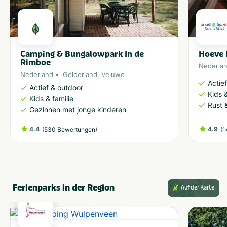
Camping & Bungalowpark In de
Hoeve 
Rimboe
Nederla
Nederland
Gelderland
,
Veluwe
Actie
Actief & outdoor
Kids &
Kids & familie
Rust 
Gezinnen met jonge kinderen
4.4
(
)
4.9
(
530 Bewertungen
1
Ferienparks in der Region
Auf der Karte