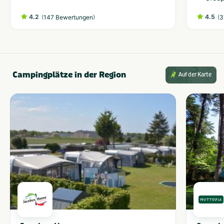
4.2
(
)
4.5
(
147 Bewertungen
3
Campingplätze in der Region
Auf der Karte