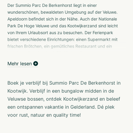
Der Summio Parc De Berkenhorst liegt in einer
wunderschönen, bewaldeten Umgebung auf der Veluwe.
Apeldoorn befindet sich in der Nähe. Auch der Nationale
Park De Hoge Veluwe und das Kootwijkerzand sind leicht
von Ihrem Urlaubsort aus zu besuchen. Der Ferienpark
bietet verschiedene Einrichtungen: einen Supermarkt mit
frischen Brötchen, ein gemütliches Restaurant und ein
beheiztes Schwimmbad. Für Kinder gibt es genug zu tun.
Im Park gibt es verschiedene Spielplätze und einen
Mehr lesen
Minigolfplatz.
Gemütliche und luxuriöse Ferienbungalows
Boek je verblijf bij Summio Parc De Berkenhorst in
Übernachten Sie in einem gemütlichen
Kootwijk. Verblijf in een bungalow midden in de
Zweipersonenbungalow, buchen Sie eine Luxusvariante
Veluwse bossen, ontdek Kootwijkerzand en beleef
mit eigener Sauna oder machen Sie ein
Familienwochenende daraus. Im De Berkenhorst ist alles
een ontspannen vakantie in Gelderland. Dé plek
möglich. Lust auf Natur? Vom Park aus können Sie direkt
voor rust, natuur en quality time!
zur Sanddüne gehen. Auch auf der Terrasse Ihres
Bungalows fühlen Sie sich mitten in der Natur.
Regelmäßig können Sie Vögel beobachten. Wenn Sie