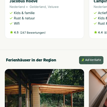
Jacobus Hoeve
Campin
Nederland
Gelderland
,
Veluwe
Nederla
Kids & familie
Actie
Rust & natuur
Kids &
Wifi
Rust 
4.5
(
)
4.4
(
247 Bewertungen
8
Ferienhäuser in der Region
Auf der Karte