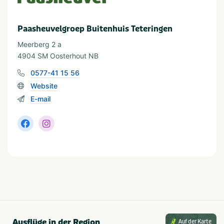
Vrij gelegen
Bosrijke omgeving
accommodatie
Paasheuvelgroep Buitenhuis Teteringen
Meerberg 2 a
Algemene gegevens
4904 SM Oosterhout NB
Wifi
0577-41 15 56
Website
Faciliteiten (Binnen)
E-mail
Tafeltennistafel
Einrichtungen (im Freien)
Terras
Tafeltennistafel
Speelveld
Voetbalveld
Kampvuurplaats
Ausflüge in der Region
Auf der Karte