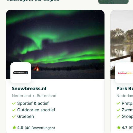
Snowbreaks.nl
Park Bo
Nederland
Buitenland
Nederla
Sportief & actief
Pretp
Outdoor en sportief
Zwem
Groepen
Groe
4.8
(
)
4.7
(
40 Bewertungen
5