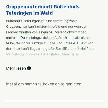
Gruppenunterkunft Buitenhuis
Teteringen im Wald
Buitenhuis Teteringen ist eine stimmungsvolle
Gruppenunterkunft mitten im Wald und nur wenige
Fahrradminuten von einem 50-Meter-Schwimmbad
entfernt. Du verbringst deinen Aufenthalt in absoluter
Ruhe, da ihr die einzige Gruppe vor Ort seid. Direkt vor
der Unterkunft liegt eine große Sandfläche mit viel Platz
für Outdoor-Spiele und Aktivitäten. Ideal für ein
Wochenende, ein Camp oder einen Gruppenurlaub mit
Jung und Alt.
Mehr lesen
Viel Platz und Komfort für Gruppen
Die Unterkunft ist für 20 bis maximal 33 Personen
Ideaal om samen te koken en te genieten.
geeignet und verfügt über vier Schlafzimmer. Außerdem
gibt es eine große Küche, einen separaten Ess- und
Freizeitraum sowie ein Mitarbeiterzimmer. Draußen
erwartet dich eine großzügige Terrasse mit Tischen und
Stühlen. Die Tischtennisplatte lädt dazu ein, gemeinsam