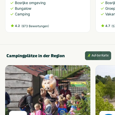
Bosrijke omgeving
Bosri
Bungalow
Groe
Camping
Vakan
4.2
(
)
4.7
(
973 Bewertungen
5
Campingplätze in der Region
Auf der Karte