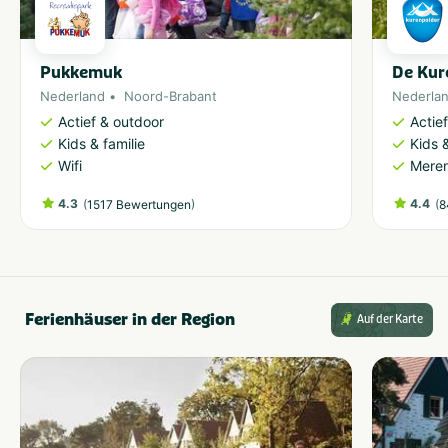
Pukkemuk
De Kur
Nederland
Noord-Brabant
Nederla
Actief & outdoor
Actie
Kids & familie
Kids &
Wifi
Meren
4.3
(
)
4.4
(
1517 Bewertungen
8
Ferienhäuser in der Region
Auf der Karte