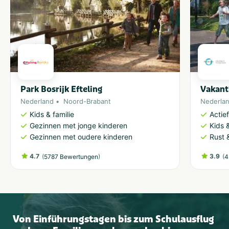
Park Bosrijk Efteling
Vakant
Nederland
Noord-Brabant
Nederla
Kids & familie
Actie
Gezinnen met jonge kinderen
Kids &
Gezinnen met oudere kinderen
Rust 
4.7
(
)
3.9
(
5787 Bewertungen
4
Von Einführungstagen bis zum Schulausflug