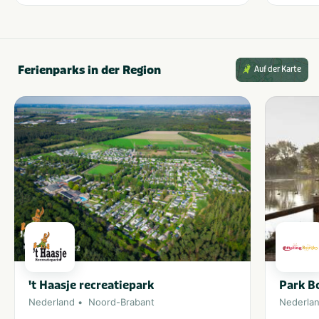
Ferienparks in der Region
Auf der Karte
't Haasje recreatiepark
Park Bo
Nederland
Noord-Brabant
Nederla