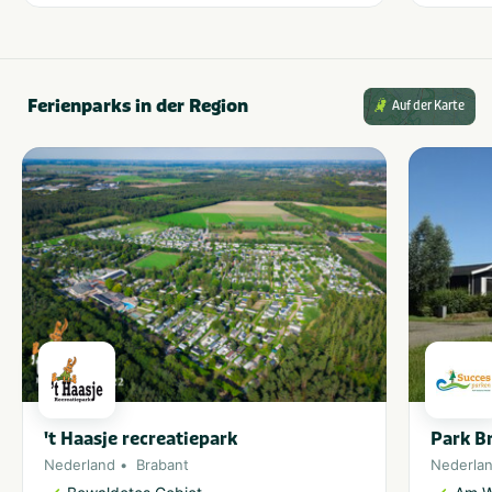
Ferienparks in der Region
Auf der Karte
't Haasje recreatiepark
Park B
Nederland
Brabant
Nederla