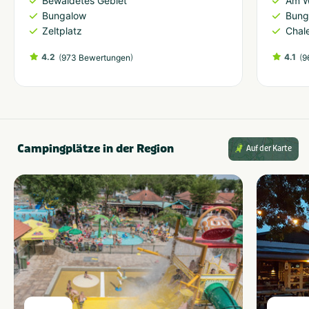
Bewaldetes Gebiet
Am W
Bungalow
Bung
Zeltplatz
Chal
4.2
(
)
4.1
(
973 Bewertungen
9
Campingplätze in der Region
Auf der Karte