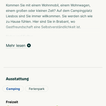
Kommen Sie mit einem Wohnmobil, einem Wohnwagen,
einem großen oder kleinen Zelt? Auf dem Campingplatz
Liesbos sind Sie immer willkommen. Sie werden sich wie
zu Hause fühlen. Hier sind Sie in Brabant, wo
Gastfreundschaft eine Selbstverständlichkeit ist.
Natur und Kultur
Camping Liesbos ist ein Campingplatz für aktive
Mehr lesen
Naturliebhaber. Sie schätzen die Ruhe auf dem Platz,
während sich Ihre Kinder auf dem Spielplatz und im
Schwimmbad vergnügen. Lassen Sie sich im neuen
Restaurant Strix verwöhnen, wo Gourmetküche auf
Geselligkeit trifft. Der Campingplatz verfügt über einen
gut funktionierenden Wi-Fi-Hotspot, der für die Gäste
Ausstattung
kostenlos ist. Das bewaldete Naturschutzgebiet De
Baronie eignet sich hervorragend für ausgedehnte
Camping
Ferienpark
Wanderungen und Radtouren. Es verläuft mit vielen
schmalen Schmuggelpfaden fast unbemerkt bis nach
Belgien. Sowohl Familien mit kleinen Kindern als auch
Freizeit