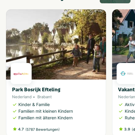
Park Bosrijk Efteling
Vakant
Nederland
Brabant
Nederla
Kinder & Familie
Akti
Familien mit kleinen Kindern
Kinde
Familien mit älteren Kindern
Ruhe
4.7
(
)
3.9
(
5787 Bewertungen
4