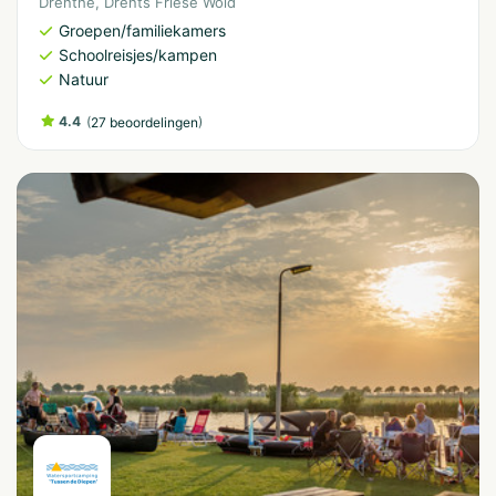
Drenthe
,
Drents Friese Wold
Groepen/familiekamers
Schoolreisjes/kampen
Natuur
4.4
(
)
27 beoordelingen