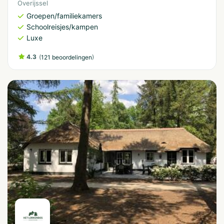
Overijssel
Groepen/familiekamers
Schoolreisjes/kampen
Luxe
4.3
(
)
121 beoordelingen