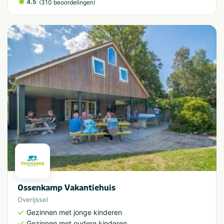
4.5
(
)
310 beoordelingen
Ossenkamp Vakantiehuis
Overijssel
Gezinnen met jonge kinderen
Gezinnen met oudere kinderen