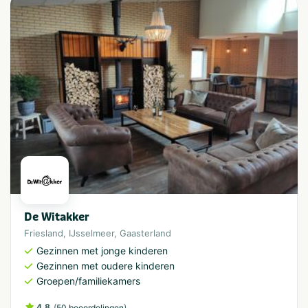
De Witakker
Friesland
,
IJsselmeer
,
Gaasterland
Gezinnen met jonge kinderen
Gezinnen met oudere kinderen
Groepen/familiekamers
4.8
(
)
50 beoordelingen