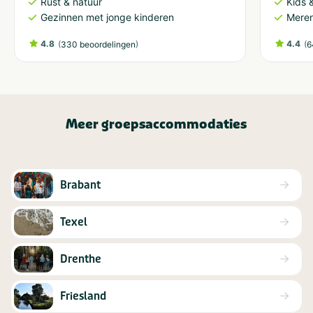
Rust & natuur
Kids &
Gezinnen met jonge kinderen
Meren
4.8
(
)
4.4
(
330 beoordelingen
6
Meer groepsaccommodaties
Brabant
Texel
Drenthe
Friesland