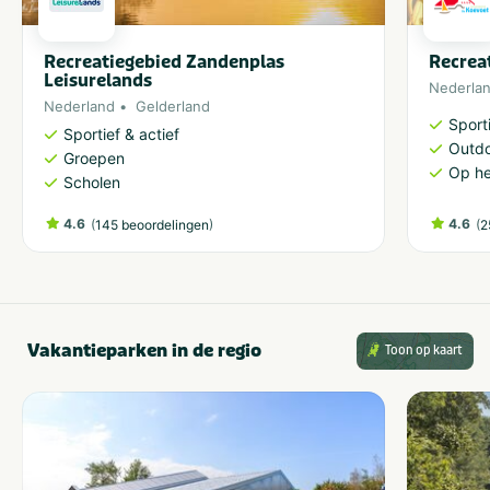
Recreatiegebied Zandenplas
Recrea
Leisurelands
Nederla
Nederland
Gelderland
Sporti
Sportief & actief
Outdo
Groepen
Op he
Scholen
4.6
(
)
4.6
(
145 beoordelingen
2
Vakantieparken in de regio
Toon op kaart