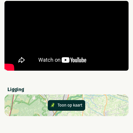
Overijssel
Thema
Kids & familie
Aanbevolen voor
Gezinnen met jonge
Gezinnen met oudere
kinderen
kinderen
Groepen/familiekamers
Faciliteiten
Ligging
Balkon en/of terras
Parkeren gratis
Toon op kaart
Type verblijf
Groepsaccommodatie