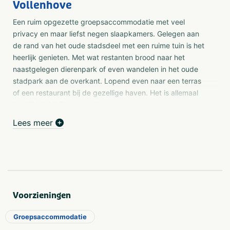
Vollenhove
Een ruim opgezette groepsaccommodatie met veel
privacy en maar liefst negen slaapkamers. Gelegen aan
de rand van het oude stadsdeel met een ruime tuin is het
heerlijk genieten. Met wat restanten brood naar het
naastgelegen dierenpark of even wandelen in het oude
stadpark aan de overkant. Lopend even naar een terras
of een restaurant bij de gezellige haven. Het is allemaal
heerlijk dichtbij en te veel om op te noemen.
Lees meer
Accomodatie
In een zijvleugel van onze boerderij is een comfortabele
accommodatie gecreëerd waar het aangenaam toeven is.
Met negen slaapkamers, waarvan vier op de begane
grond en een heerlijk zonnige ruime woonkamer. De
complete keuken waar u zich culinair kan uitleven. Naast
Voorzieningen
het zonnige terras op het zuiden, bevindt zich een ruim
prieel in de vorm van een hooiberg. De Follenhoegh ligt
Groepsaccommodatie
op maar 500 meter van het historisch centrum van