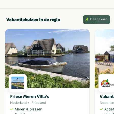
Vakantiehuizen in de regio
Toon op kaart
Friese Meren Villa's
Vakant
Nederland
Friesland
Nederla
Meren & plassen
Actie