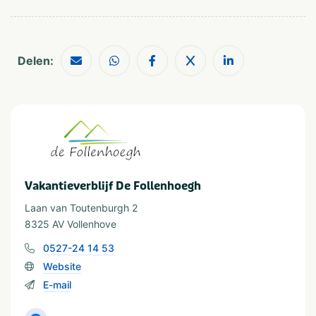
In de buurt
Attractiepark
Restaurants
Dierentuin
Shoppen
Delen:
Fietsroutes
Wandelroutes
Golfbaan
Musea en kastelen
Watersport
Visvijver
Vakantieverblijf De Follenhoegh
Laan van Toutenburgh 2
8325 AV Vollenhove
0527-24 14 53
Website
E-mail