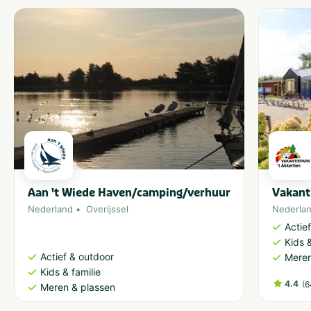
Aan 't Wiede Haven/camping/verhuur
Vakant
Nederland
Overijssel
Nederla
Actie
Kids &
Actief & outdoor
Meren
Kids & familie
4.4
(
6
Meren & plassen