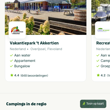
Vakantiepark 't Akkertien
Recrea
Nederland
Overijssel
,
Flevoland
Nederla
Aan water
Aan w
Appartement
Camp
Bungalow
Groe
4.4
(
)
4.2
(
648 beoordelingen
1
Campings in de regio
Toon op kaart