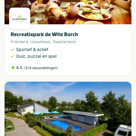
Recreatiepark de Wite Burch
Friesland
,
IJsselmeer
,
Gaasterland
Sportief & actief
Quiz, puzzel en spel
4.3
(
)
314 beoordelingen