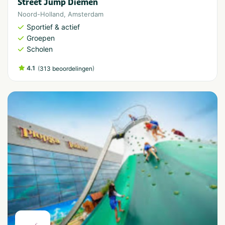
Street Jump Diemen
Noord-Holland
,
Amsterdam
Sportief & actief
Groepen
Scholen
4.1
(
)
313 beoordelingen