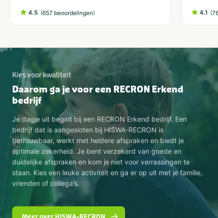
4.5
(
)
4.1
(
657 beoordelingen
7
Kies voor kwaliteit
Daarom ga je voor een RECRON Erkend
bedrijf
Je dagje uit begint bij een RECRON Erkend bedrijf. Een
bedrijf dat is aangesloten bij HISWA-RECRON is
betrouwbaar, werkt met heldere afspraken en biedt je
optimale zekerheid. Je bent verzekerd van goede en
duidelijke afspraken en kom je niet voor verrassingen te
staan. Kies een leuke activiteit en ga er op uit met je familie,
vrienden of collega’s.
Meer over HISWA-RECRON