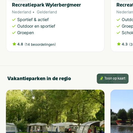
Recreatiepark Wylerbergmeer
Recrea
Nederland
Gelderland
Nederla
Sportief & actief
Outdo
Outdoor en sportief
Groe
Groepen
Schol
4.8
(
)
4.3
(
14 beoordelingen
3
Vakantieparken in de regio
Toon op kaart