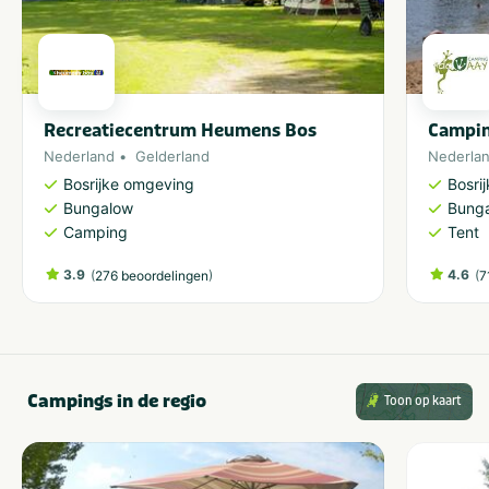
Recreatiecentrum Heumens Bos
Campi
Nederland
Gelderland
Nederla
Bosrijke omgeving
Bosri
Bungalow
Bung
Camping
Tent
3.9
(
)
4.6
(
276 beoordelingen
7
Campings in de regio
Toon op kaart