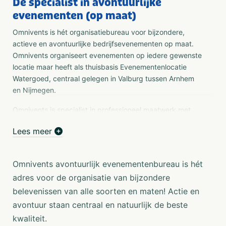
De specialist in avontuurlijke
evenementen (op maat)
Omnivents is hét organisatiebureau voor bijzondere,
actieve en avontuurlijke bedrijfsevenementen op maat.
Omnivents organiseert evenementen op iedere gewenste
locatie maar heeft als thuisbasis Evenementenlocatie
Watergoed, centraal gelegen in Valburg tussen Arnhem
en Nijmegen.
Omnivents is specialist in professioneel maatwerk met
een zeer diverse invulling van haar evenementen. Sinds
Lees meer
2003 organiseert zij ruim 800 evenementen per jaar voor
groepen van 8 tot 2500 personen. Van relatiedag tot
teambuildingsactiviteit, van vergadering tot
Omnivents avontuurlijk evenementenbureau is hét
personeelsfeest en van (2-daags) festival tot dealerdag.
adres voor de organisatie van bijzondere
Een uniek programma wordt samengesteld op basis van
belevenissen van alle soorten en maten! Actie en
jouw wensen en verwachtingen, klantgerichtheid staat
voorop. Ons deskundige en enthousiaste team van
avontuur staan centraal en natuurlijk de beste
medewerkers organiseren voor jou de meest bijzondere
kwaliteit.
belevenissen in alle soorten en maten.