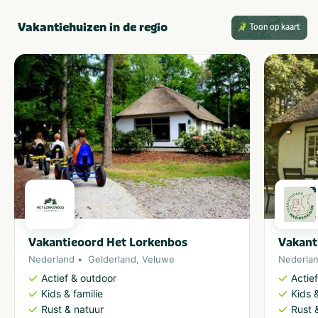
Vakantiehuizen in de regio
Toon op kaart
Vakantieoord Het Lorkenbos
Vakant
Nederland
Gelderland
,
Veluwe
Nederla
Actief & outdoor
Actie
Kids & familie
Kids &
Rust & natuur
Rust 