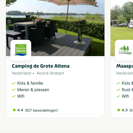
Camping de Grote Altena
Maaspa
Nederland
Noord-Brabant
Nederla
Kids & familie
Kids &
Meren & plassen
Rust 
Wifi
Wifi
4.4
(
)
4.3
(
927 beoordelingen
6