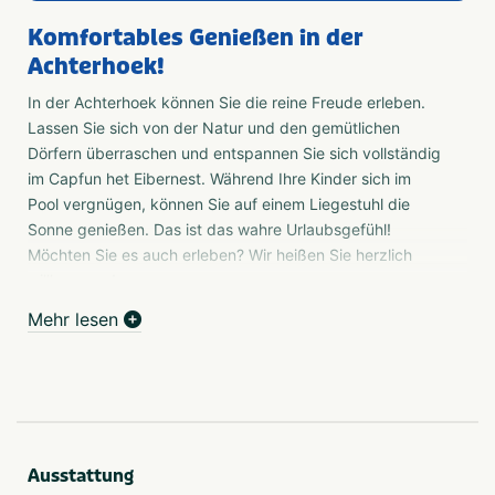
Komfortables Genießen in der
Achterhoek!
In der Achterhoek können Sie die reine Freude erleben.
Lassen Sie sich von der Natur und den gemütlichen
Dörfern überraschen und entspannen Sie sich vollständig
im Capfun het Eibernest. Während Ihre Kinder sich im
Pool vergnügen, können Sie auf einem Liegestuhl die
Sonne genießen. Das ist das wahre Urlaubsgefühl!
Möchten Sie es auch erleben? Wir heißen Sie herzlich
willkommen!
Mehr lesen
Camping
Genießen Sie das echte Campinggefühl auf unseren
geräumigen Stellplätzen. Alle Stellplätze verfügen über
Strom-, Wasser- und Abwasseranschlüsse. Sind Sie mit
Ihrem Wohnmobil unterwegs? Wir haben auch
wunderbare Wohnmobilplätze. Schauen Sie schnell nach
Ausstattung
weiteren Informationen.