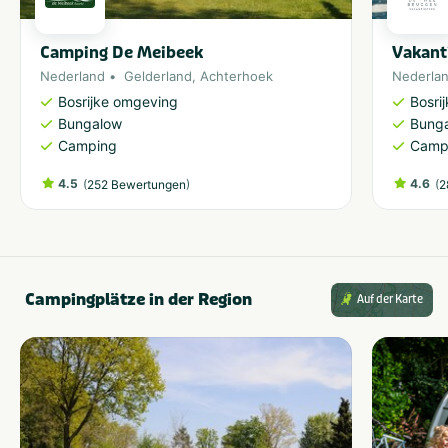
Camping De Meibeek
Vakant
Nederland
Gelderland
,
Achterhoek
Nederla
Bosrijke omgeving
Bosri
Bungalow
Bung
Camping
Camp
4.5
(
)
4.6
(
252 Bewertungen
2
Campingplätze in der Region
Auf der Karte