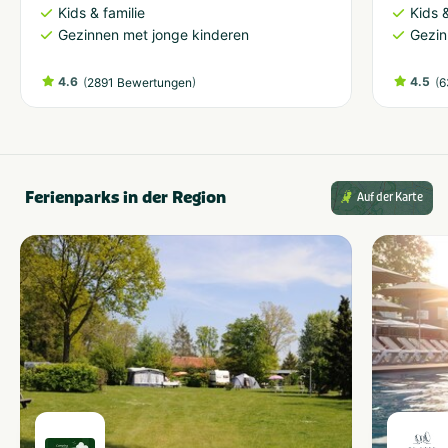
Kids & familie
Kids &
Gezinnen met jonge kinderen
Gezin
4.6
(
)
4.5
(
2891 Bewertungen
6
Ferienparks in der Region
Auf der Karte