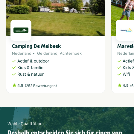
Camping De Meibeek
Marvel
Nederland
Gelderland
,
Achterhoek
Nederla
Actief & outdoor
Actie
Kids & familie
Kids &
Rust & natuur
Wifi
4.5
(
)
4.5
(
252 Bewertungen
6
Wähle Qualität aus.
Deshalb entscheiden Sie sich für einen von