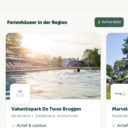
Ferienhäuser in der Region
Auf der Karte
Vakantiepark De Twee Bruggen
Marvel
Nederland
Gelderland
,
Achterhoek
Nederla
Actief & outdoor
Actie