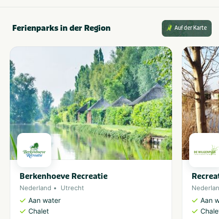
Ferienparks in der Region
Auf der Karte
Berkenhoeve Recreatie
Recrea
Nederland
Utrecht
Nederla
Aan water
Aan w
Chalet
Chale