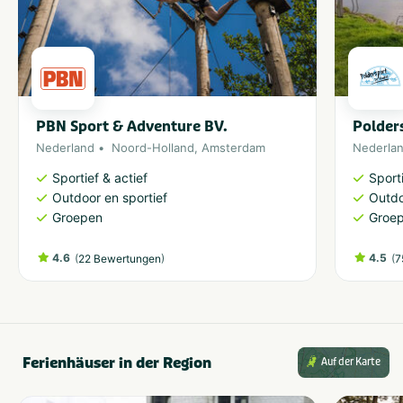
PBN Sport & Adventure BV.
Polder
Nederland
Noord-Holland
,
Amsterdam
Nederla
Sportief & actief
Sporti
Outdoor en sportief
Outdo
Groepen
Groe
4.6
(
)
4.5
(
22 Bewertungen
7
Ferienhäuser in der Region
Auf der Karte