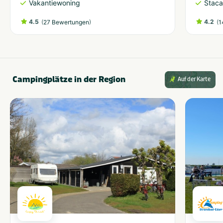
Vakantiewoning
Staca
4.5
(
)
4.2
(
27 Bewertungen
1
Campingplätze in der Region
Auf der Karte