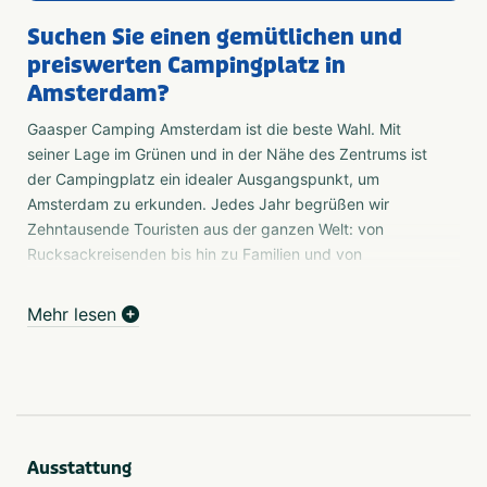
Suchen Sie einen gemütlichen und
preiswerten Campingplatz in
Amsterdam?
Gaasper Camping Amsterdam ist die beste Wahl. Mit
seiner Lage im Grünen und in der Nähe des Zentrums ist
der Campingplatz ein idealer Ausgangspunkt, um
Amsterdam zu erkunden. Jedes Jahr begrüßen wir
Zehntausende Touristen aus der ganzen Welt: von
Rucksackreisenden bis hin zu Familien und von
Stadtreisenden bis zu erfahrenen Campern.
Mehr lesen
Nur 15 Minuten vom Zentrum von Amsterdam entfernt
Möchten Sie Amsterdam besuchen? Dann ist Gaasper
Camping Amsterdam der perfekte Ausgangspunkt. Die
U-Bahn bietet Ihnen eine direkte Verbindung ins Zentrum.
Innerhalb von 15 Minuten sind Sie im Herzen von
Amsterdam. Nachts fährt der Nachtbus und hält direkt
Ausstattung
neben dem Campingplatz.