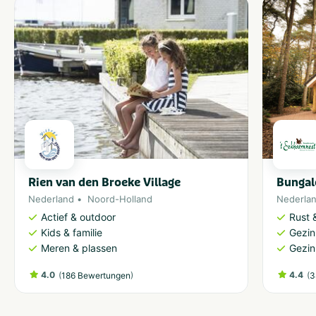
Rien van den Broeke Village
Bungal
Nederland
Noord-Holland
Nederla
Actief & outdoor
Rust 
Kids & familie
Gezin
Meren & plassen
Gezin
4.0
(
)
4.4
(
186 Bewertungen
3