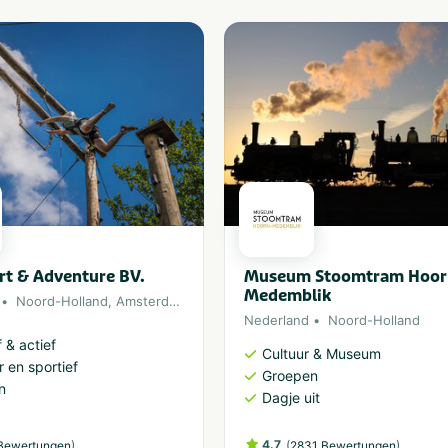
t & Adventure BV.
Museum Stoomtram Hoor
Medemblik
Noord-Holland
,
Amsterdam
Nederland
Noord-Holland
 & actief
Cultuur & Museum
 en sportief
Groepen
n
Dagje uit
)
4.7
(
)
Bewertungen
2831 Bewertungen