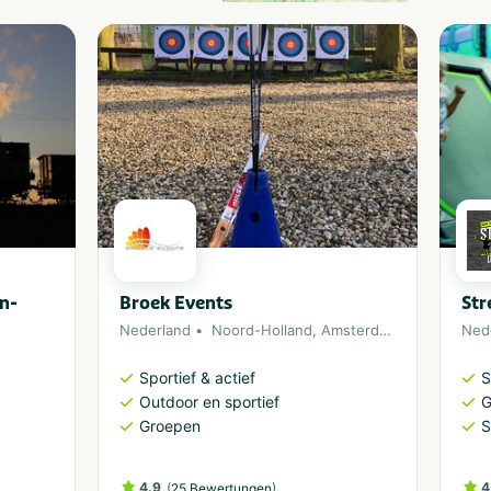
n-
Broek Events
Str
Nederland
Noord-Holland
,
Amsterdam
Ned
Sportief & actief
S
Outdoor en sportief
G
Groepen
S
4.9
(
)
4
25 Bewertungen