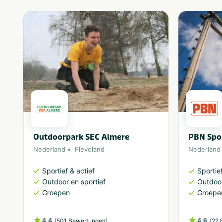
Outdoorpark SEC Almere
PBN Spor
Nederland
Flevoland
Nederland
Sportief & actief
Sportief
Outdoor en sportief
Outdoor
Groepen
Groepe
4.4
(
)
4.6
(
501 Bewertungen
22 