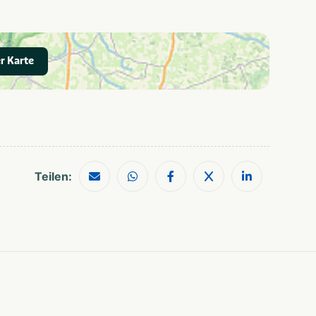
Shoppen
Watersport
voorzieningen
Wandelroutes
r Karte
Bootverhuur
Teilen: