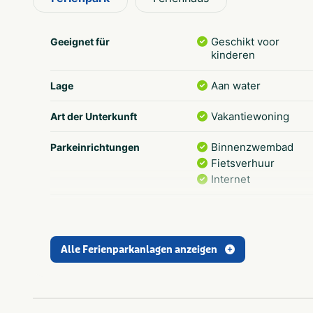
Geschikt voor
Geeignet für
kinderen
Aan water
Lage
Vakantiewoning
Art der Unterkunft
Binnenzwembad
Parkeinrichtungen
Fietsverhuur
Internet
Sportvelden
Aktivitäten im Park
Animatieprogramma
Speziell für Kinder
Alle Ferienparkanlagen anzeigen
Boodschappenservi
Essen und Trinken
Noord-Holland
Provinz und Region