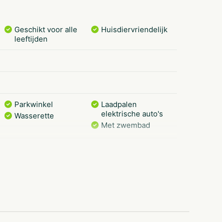
Geschikt voor alle
Huisdiervriendelijk
leeftijden
Parkwinkel
Laadpalen
elektrische auto's
Wasserette
Met zwembad
Buitenspeeltuin
Kinderbad
ce
Café / Bar