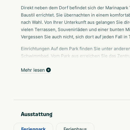
Direkt neben dem Dorf befindet sich der Marinapark
Baustil errichtet. Sie übernachten in einem komforta
nach Wahl. Von Ihrer Unterkunft aus gelangen Sie dir
vielen Terrassen, Souvenirläden und einer bunten M
Vergessen Sie auch nicht, sich dort auf jeden Fall in 
Einrichtungen Auf dem Park finden Sie unter andere
Schwimmbad. Vom Park aus erreichen Sie das Zentr
und auch die Blumenfelder, Käsemärkte und Mühlen
Mehr lesen
Attraktion. Genießen Sie ein paar Tage authentische
Ausstattung
Ferienpark
Ferienhaus