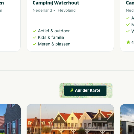
en
Camping Waterhout
Cam
m
Nederland
Flevoland
Ned
A
M
Actief & outdoor
W
Kids & familie
4
Meren & plassen
Auf der Karte