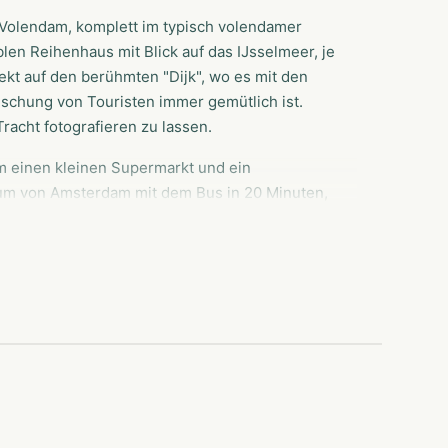
 Volendam, komplett im typisch volendamer
blen Reihenhaus mit Blick auf das IJsselmeer, je
ekt auf den berühmten "Dijk", wo es mit den
ischung von Touristen immer gemütlich ist.
Tracht fotografieren zu lassen.
m einen kleinen Supermarkt und ein
um von Amsterdam mit dem Bus in 20 Minuten,
 in der näheren Umgebung sind eine wahre
s Holland im Marinapark Volendam!