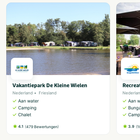
Vakantiepark De Kleine Wielen
Recrea
Nederland
Friesland
Nederla
Aan water
Aan w
Camping
Bung
Chalet
Camp
4.1
(
)
3.9
(
479 Bewertungen
1