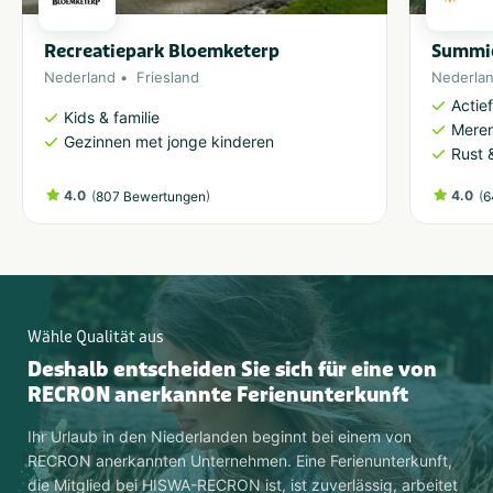
Recreatiepark Bloemketerp
Summio
Nederland
Friesland
Nederla
Actie
Kids & familie
Meren
Gezinnen met jonge kinderen
Rust 
4.0
(
)
4.0
(
807 Bewertungen
6
Wähle Qualität aus
Deshalb entscheiden Sie sich für eine von
RECRON anerkannte Ferienunterkunft
Ihr Urlaub in den Niederlanden beginnt bei einem von
RECRON anerkannten Unternehmen. Eine Ferienunterkunft,
die Mitglied bei HISWA-RECRON ist, ist zuverlässig, arbeitet