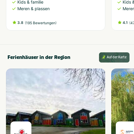
Kids & familie
Kids &
Meren & plassen
Meren
3.8
(
)
4.1
(
195 Bewertungen
4
Ferienhäuser in der Region
Auf der Karte