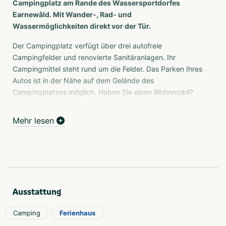
Campingplatz am Rande des Wassersportdorfes
Earnewâld. Mit Wander-, Rad- und
Wassermöglichkeiten direkt vor der Tür.
Der Campingplatz verfügt über drei autofreie
Campingfelder und renovierte Sanitäranlagen. Ihr
Campingmittel steht rund um die Felder. Das Parken Ihres
Autos ist in der Nähe auf dem Gelände des
Campingplatzes möglich. Haben Sie einen Wohnmobil?
Sie sind auf den Feldern willkommen. In der Vermietung
gibt es Chalets und möblierte Zelte. Hunde sind, wenn
Mehr lesen
angeleint, auf dem Campingplatz willkommen. WLAN ist
kostenlos.
Frisch gebackene Brötchen? Ja, im Hochsommer backen
wir verschiedene Arten von Brötchen. Machen Sie Ihr
Frühstück mit einer frischen Tasse Bohnenkaffee To Go
Ausstattung
komplett. Denn was gibt es Schöneres, als einen
Urlaubstag mit einem leckeren Brötchen und einer guten
Camping
Ferienhaus
Tasse Kaffee zu beginnen. Und... wir servieren ein