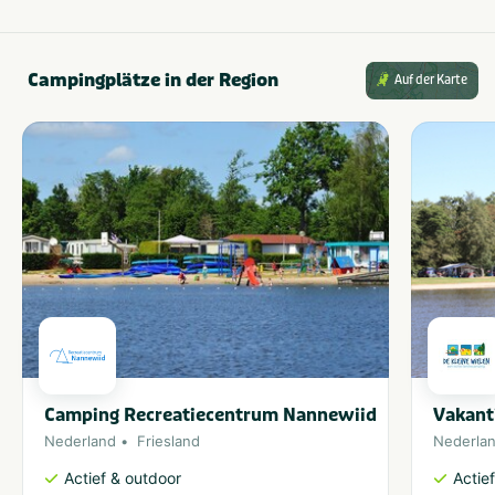
Campingplätze in der Region
Auf der Karte
Camping Recreatiecentrum Nannewiid
Vakant
Nederland
Friesland
Nederla
Actief & outdoor
Actie