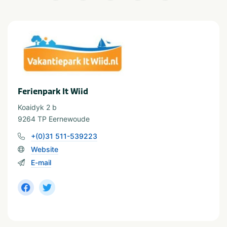
Geeignet für
Geschikt voor kinderen
Stellen
Geschikt voor alle
leeftijden
Ferienpark It Wiid
Koaidyk 2 b
9264 TP Eernewoude
+(0)31 511-539223
Website
E-mail