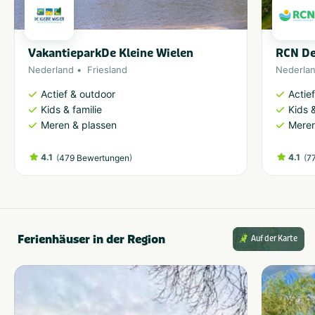
VakantieparkDe Kleine Wielen
RCN De
Nederland
Friesland
Nederla
Actief & outdoor
Actie
Kids & familie
Kids &
Meren & plassen
Meren
4.1
(
)
4.1
(
479 Bewertungen
7
Ferienhäuser in der Region
Auf der Karte