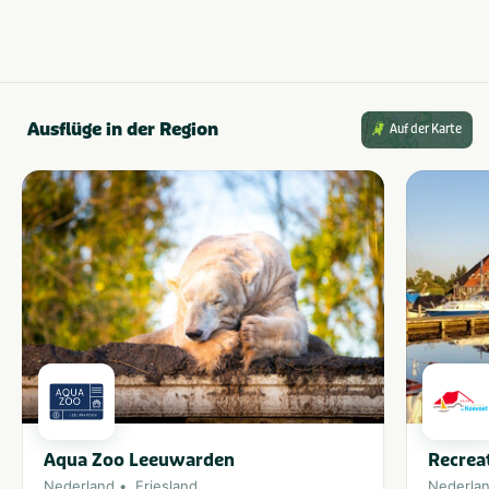
Ausflüge in der Region
Auf der Karte
Aqua Zoo Leeuwarden
Recrea
Nederland
Friesland
Nederla