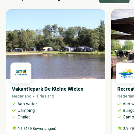
Vakantiepark De Kleine Wielen
Recrea
Nederland
Friesland
Nederla
Aan water
Aan w
Camping
Bung
Chalet
Camp
4.1
(
)
3.9
(
479 Bewertungen
1