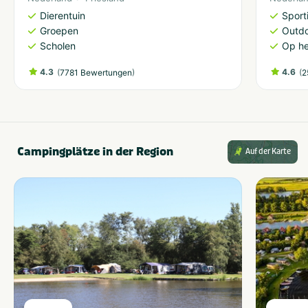
Dierentuin
Sporti
Groepen
Outdo
Scholen
Op he
4.3
(
)
4.6
(
7781 Bewertungen
2
Campingplätze in der Region
Auf der Karte