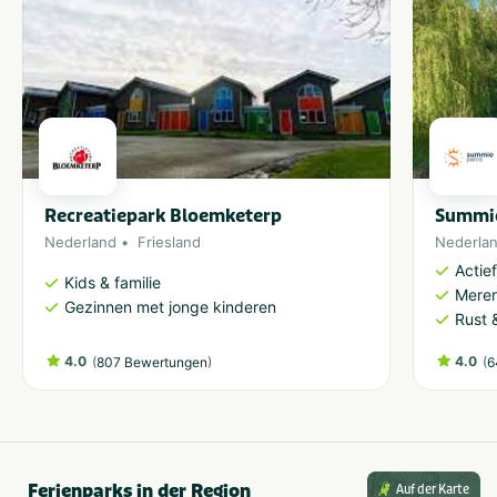
Recreatiepark Bloemketerp
Summio
Nederland
Friesland
Nederla
Actie
Kids & familie
Meren
Gezinnen met jonge kinderen
Rust 
4.0
(
)
4.0
(
807 Bewertungen
6
Ferienparks in der Region
Auf der Karte