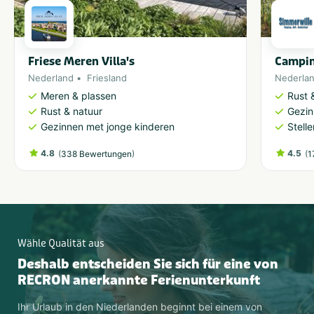
Friese Meren Villa's
Campin
Nederland
Friesland
Nederla
Meren & plassen
Rust 
Rust & natuur
Gezin
Gezinnen met jonge kinderen
Stell
4.8
(
)
4.5
(
338 Bewertungen
1
Wähle Qualität aus
Deshalb entscheiden Sie sich für eine von
RECRON anerkannte Ferienunterkunft
Ihr Urlaub in den Niederlanden beginnt bei einem von