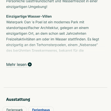
Persönliche Gastfreundschaft und Wasserfreizeit in einer
einzigartigen Umgebung!
Einzigartige Wasser-Villen
Waterpark Oan ‘e Poel ist ein modernes Park mit
standortspezifischer Architektur, gelegen an einem
einzigartigen Ort, an dem schon seit Jahrzehnten
Freizeitaktivitäten am oder im Wasser stattfinden. Es liegt
einzigartig an den Terhornsterpoelen, einem „Nebensee“
des berühmten Sneekermeeres, bekannt für die
Segelregatten, die Sneekwoche und das ikonische
Skûtsjesilen. Aber auch ein wunderschöner
Mehr lesen
Ausgangspunkt für Ihre Entdeckungstour durch die
schönste Provinz der Niederlande: mit dem Fahrrad, dem
Auto, zu Fuß oder mit dem Boot. In Oan ‘e Poel muss
nichts, aber es ist alles möglich.
Das Gefühl von Zuhause
Ausstattung
Ein Park, in dem Sie sich wie zu Hause fühlen, dank der
persönlichen Betreuung, den komfortablen Unterkünften
Ferienpark
Ferienhaus