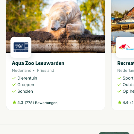
Aqua Zoo Leeuwarden
Recrea
Nederland
Friesland
Nederla
Dierentuin
Sporti
Groepen
Outdo
Scholen
Op he
4.3
(
)
4.6
(
7781 Bewertungen
2