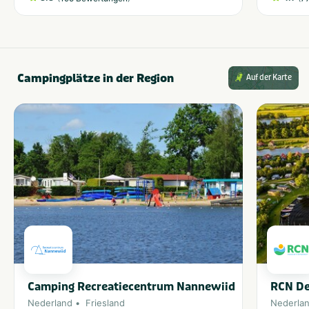
Campingplätze in der Region
Auf der Karte
Camping Recreatiecentrum Nannewiid
RCN De
Nederland
Friesland
Nederla