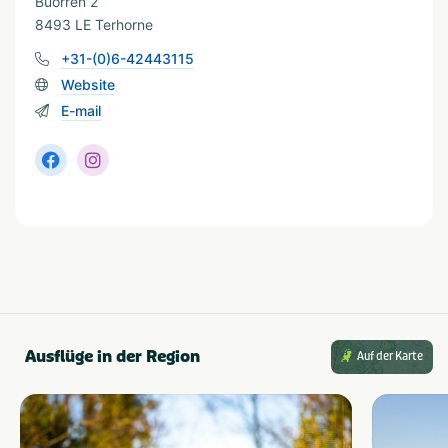
Buorren 2
Fietsroutes
Wandelroutes
8493 LE Terhorne
Golfbaan
Watersport voorzieningen
+31-(0)6-42443115
Restaurants
Musea en kastelen
Website
E-mail
Wassersport
Boothelling
Waterrecreatie
Sloepverhuur
Bootverhuur
Visvijver
Ausflüge in der Region
Auf der Karte