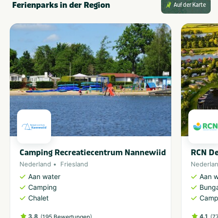
Ferienparks in der Region
Auf der Karte
Camping Recreatiecentrum Nannewiid
RCN De
Nederland
Friesland
Nederla
Aan water
Aan w
Camping
Bung
Chalet
Camp
3.8
(
)
4.1
(
195 Bewertungen
7