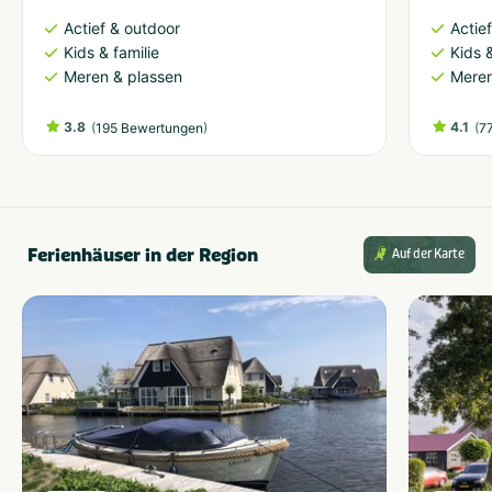
Actief & outdoor
Actie
Kids & familie
Kids &
Meren & plassen
Meren
3.8
(
)
4.1
(
195 Bewertungen
7
Ferienhäuser in der Region
Auf der Karte