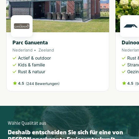
Parc Ganuenta
Duinoo
Nederland
Zeeland
Nederla
Actief & outdoor
Rust 
Kids & familie
Stran
Rust & natuur
Gezin
4.5
(
)
4.5
(
244 Bewertungen
5
Wähle Qualität aus
Deshalb entscheiden Sie sich für eine von