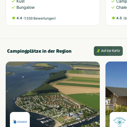
Kust
Camp
Bungalow
Chale
4.4
(
)
4.5
(
1359 Bewertungen
9
Campingplätze in der Region
Auf der Karte