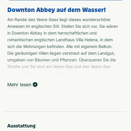
Downton Abbey auf dem Wasser!
Am Rande des Veere-Sees liegt dieses wunderschöne
Anwesen im englischen Stil. Stellen Sie sich vor, Sie wären
in Downton Abbey in dem herrschaftlichen und
romantischen englischen Landhaus Villa Helena, in dem
sich die Wohnungen befinden. Alle mit eigenem Balkon.
Die geräumigen Villen liegen verstreut auf dem Landgut,
umgeben von Bäumen und Pflanzen. Überqueren Sie die
Straße und Sie sind am Veere-See und wer Veere-See
sagt, weiß: Wassersport. Surfen, Schwimmen, Tauchen,
Wasserski, Kanu fahren, Wakeboarding. Oder mieten Sie
Mehr lesen
ein Boot, um zu einer der vielen Inseln zu segeln, die oft
mit Anlegestellen ausgestattet sind. Der Veere-See ist bei
Surfern und Tauchern so beliebt, weil es hier keine Ebbe
und Flut gibt, so dass das Wasser oft klar ist.
Einrichtungen
Als Gast von Roompot Domein Het Camperveer können
Ausstattung