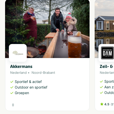
Akkermans
Zeil- 
Nederland
Noord-Brabant
Nederla
Sporti
Sportief & actief
Aan 
Outdoor en sportief
Outdo
Groepen
4.5
(
1
(
)