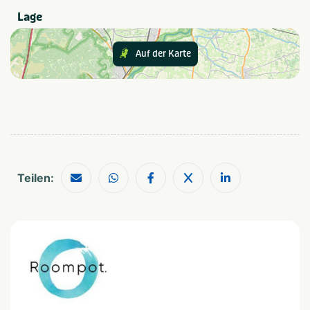
kinderen
Natuur
Lage
Gezinnen met oudere
Luxe
kinderen
Romantisch
Stellen
Auf der Karte
Einrichtungen
Parkeren gratis
Wifi / draadloos internet
(gratis)
Wifi/draadloos internet
Art der Unterkunft
Teilen:
Vakantiehuis
In der Nähe
Fietsroutes
Zee/strand
Golfbaan
Wandelroutes
Restaurants
Watersport voorzieningen
Shoppen
Musea en kastelen