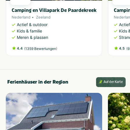
Camping en Villapark De Paardekreek
Campin
Nederland
Zeeland
Nederla
Actief & outdoor
Actie
Kids & familie
Kids &
Meren & plassen
Stran
4.4
(
)
4.5
(
1359 Bewertungen
9
Ferienhäuser in der Region
Auf der Karte