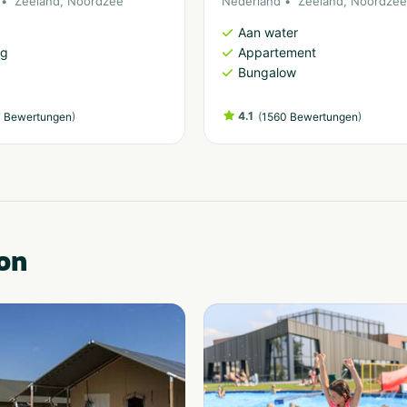
Zeeland
,
Noordzee
Nederland
Zeeland
,
Noordzee
Aan water
ng
Appartement
Bungalow
)
4.1
(
)
 Bewertungen
1560 Bewertungen
on