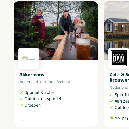
Akkermans
Zeil- & 
Brouwe
Nederland
Noord-Brabant
Nederland
Sportief & actief
Sportief
Outdoor en sportief
Aan ze
Groepen
Outdoor
4.5
(
113
(
)