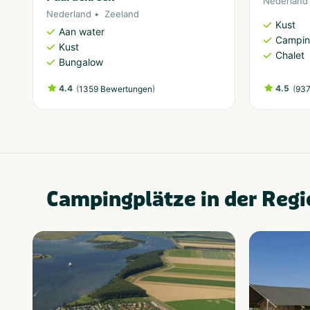
Nederland
Nederland
Zeeland
Kust
Aan water
Campi
Kust
Chalet
Bungalow
4.4
(
)
4.5
(
1359 Bewertungen
937
Campingplätze in der Regi