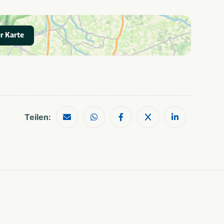
Vakantiepark
Shoppen
Watersport
r Karte
voorzieningen
Zee/strand
Wandelroutes
Waterrecreatie
Teilen: