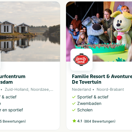
Surfcentrum
Familie Resort & Avontur
rsdam
De Tovertuin
Zuid-Holland
,
Noordzee
,
Ouddorp
Nederland
Noord-Brabant
 & actief
Sportief & actief
e
Zwembaden
 en sportief
Scholen
)
4.1
(
)
5 Bewertungen
864 Bewertungen