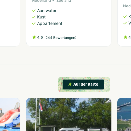
Nederland
Zeeland
Ned
Aan water
K
Kust
V
Appartement
4.5
(
)
4
244 Bewertungen
Auf der Karte