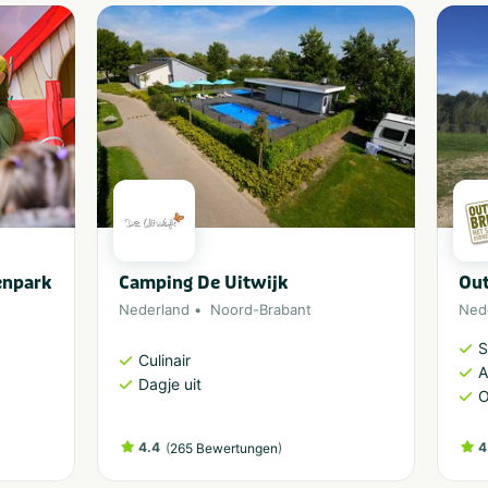
enpark
Camping De Uitwijk
Out
Nederland
Noord-Brabant
Ned
S
Culinair
A
Dagje uit
O
4.4
(
)
4
265 Bewertungen