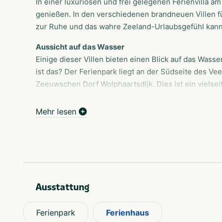
In einer luxuriösen und frei gelegenen Ferienvilla 
genießen. In den verschiedenen brandneuen Villen f
zur Ruhe und das wahre Zeeland-Urlaubsgefühl kan
Aussicht auf das Wasser
Einige dieser Villen bieten einen Blick auf das Wasse
ist das? Der Ferienpark liegt an der Südseite des V
Zeeuwschen Dorf Wolphaartsdijk. Dies ist ein vielse
Segeln, Surfen oder Schwimmen am See oder im Inne
grünen Ufer oder machen Sie einen herrlichen Spaz
Mehr lesen
Manteling.
Zeeuwse Gemütlichkeit
Auch die Zeeuwse Gemütlichkeit ist nie weit entfern
authentische Atmosphäre in den malerischen Zeeuws
Rückkehr können Sie gerade noch den Sonnenunterg
Ausstattung
Eine Flasche Weißwein aus dem Weinklimaschrank daz
Zeeland zu Ihren Füßen
Ferienpark
Ferienhaus