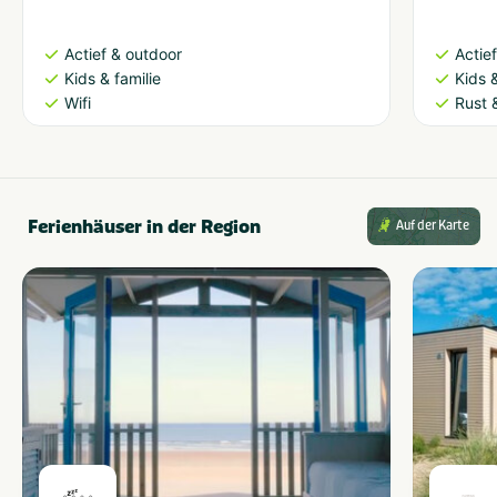
Actief & outdoor
Actie
Kids & familie
Kids &
Wifi
Rust 
Ferienhäuser in der Region
Auf der Karte