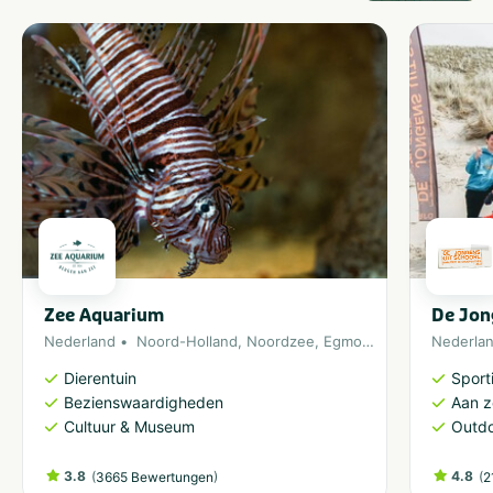
Zee Aquarium
De Jon
Nederland
Noord-Holland
,
Noordzee
,
Egmond aan Zee
Nederla
Dierentuin
Sporti
Bezienswaardigheden
Aan 
Cultuur & Museum
Outdo
3.8
(
)
4.8
(
3665 Bewertungen
2