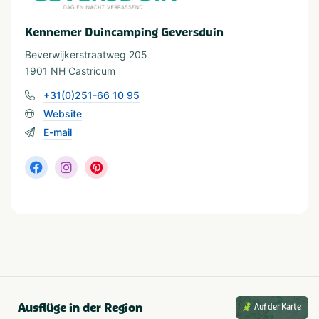
Noord-Holland
Noordzee
Kennemer Duincamping Geversduin
In der Nähe
Beverwijkerstraatweg 205
Attractiepark
Zee/strand
1901 NH Castricum
Fietsroutes
Treinstation
+31(0)251-66 10 95
Golfbaan
Wandelroutes
Website
Restaurants
Watersport voorzieningen
E-mail
Shoppen
Musea en kastelen
Wassersport
Waterrecreatie
Geeignet für
Geschikt voor kinderen
Huisdiervriendelijk
Geschikt voor alle
Geschikt voor jongeren
leeftijden
Stellen
Ausflüge in der Region
Auf der Karte