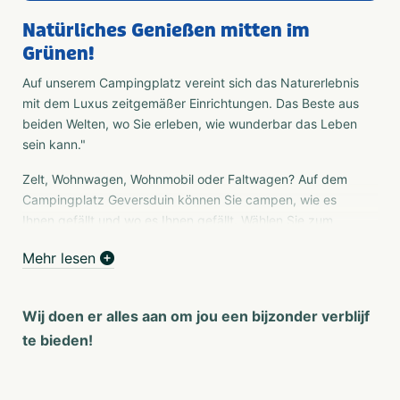
Natürliches Genießen mitten im
Grünen!
Auf unserem Campingplatz vereint sich das Naturerlebnis
mit dem Luxus zeitgemäßer Einrichtungen. Das Beste aus
beiden Welten, wo Sie erleben, wie wunderbar das Leben
sein kann."
Zelt, Wohnwagen, Wohnmobil oder Faltwagen? Auf dem
Campingplatz Geversduin können Sie campen, wie es
Ihnen gefällt und wo es Ihnen gefällt. Wählen Sie zum
Beispiel einen gemütlichen Platz mit Hängematte und
Mehr lesen
Picknicktisch. Aber wir bieten noch viel mehr... Wie wäre
es mit einer nachhaltigen Unterkunft mit allem Komfort
wie unseren Plastic Huizen, Duinkebbins und
Wij doen er alles aan om jou een bijzonder verblijf
Strandhuizen? Übernachten Sie mit Blick auf die
te bieden!
Baumwipfel in einem Baumhaus oder außergewöhnlich
unter der Erde in der Duin Onder.
Auf einem großen Teil des Campingplatzes ist auch