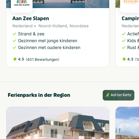
Aan Zee Slapen
Campi
Nederland
Noord-Holland
,
Noordzee
Nederla
Strand & zee
Actie
Gezinnen met jonge kinderen
Kids &
Gezinnen met oudere kinderen
Rust 
4.5
(
)
4.3
(
401 Bewertungen
1
Ferienparks in der Region
Auf der Karte