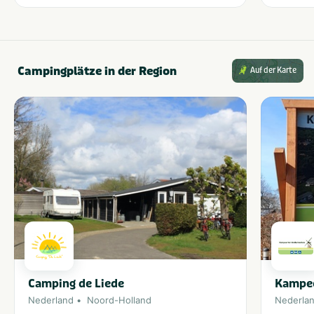
Campingplätze in der Region
Auf der Karte
Camping de Liede
Kampee
Nederland
Noord-Holland
Nederla