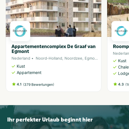
Appartementencomplex De Graaf van
Roompo
Egmont
Nederla
Nederland
Noord-Holland
,
Noordzee
,
Egmond aan Zee
Kust
Kust
Chale
Appartement
Lodg
4.1
(
)
4.3
(
379 Bewertungen
1
Ihr perfekter Urlaub beginnt hier