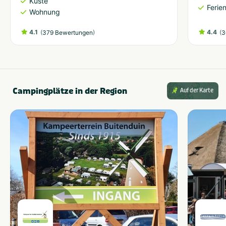
Küste
Ferie
Wohnung
4.1
(
)
4.4
(
379 Bewertungen
3
Campingplätze in der Region
Auf der Karte