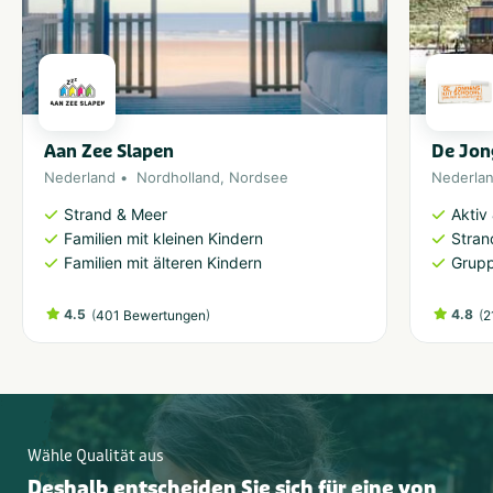
Aan Zee Slapen
De Jon
Nederland
Nordholland
,
Nordsee
Nederla
Strand & Meer
Aktiv
Familien mit kleinen Kindern
Stran
Familien mit älteren Kindern
Grupp
4.5
(
)
4.8
(
401 Bewertungen
2
Wähle Qualität aus
Deshalb entscheiden Sie sich für eine von