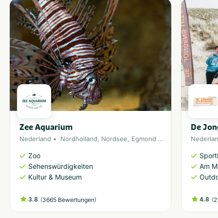
Zee Aquarium
De Jon
Nederland
Nordholland
,
Nordsee
,
Egmond aan Zee
Nederla
Zoo
Sport
Sehenswürdigkeiten
Am M
Kultur & Museum
Outdo
3.8
(
)
4.8
(
3665 Bewertungen
2