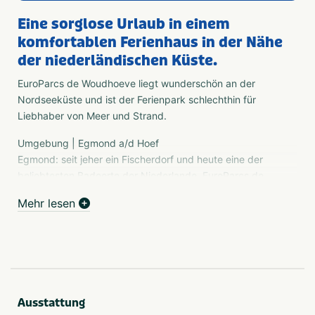
Eine sorglose Urlaub in einem
komfortablen Ferienhaus in der Nähe
der niederländischen Küste.
EuroParcs de Woudhoeve liegt wunderschön an der
Nordseeküste und ist der Ferienpark schlechthin für
Liebhaber von Meer und Strand.
Umgebung | Egmond a/d Hoef
Egmond: seit jeher ein Fischerdorf und heute eine der
beliebtesten Badeorte der Niederlande. EuroParcs de
Woudhoeve befindet sich in Egmond aan den Hoef, das
Mehr lesen
zusammen mit Egmond-Binnen und Egmond aan Zee
'Egmond' bildet. Das ganze Jahr über gibt es in Egmond
viel zu erleben. Der Herbst eignet sich perfekt für einen
langen Strandspaziergang, und im Winter finden Sie hier
einen gemütlichen Weihnachtsmarkt und das jährliche
Neujahrsschwimmen. Im Frühling werden Sie mit
Ausstattung
blühenden Blumenfeldern verwöhnt, und im Sommer