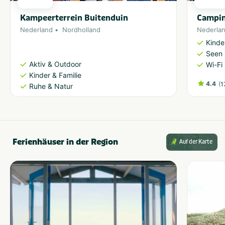
Kampeerterrein Buitenduin
Campin
Nederland
Nordholland
Nederla
Kinde
Seen 
Aktiv & Outdoor
Wi-Fi
Kinder & Familie
4.4
(
1
Ruhe & Natur
Ferienhäuser in der Region
Auf der Karte