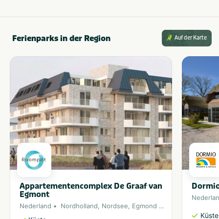
Ferienparks in der Region
Auf der Karte
Appartementencomplex De Graaf van
Dormio
Egmont
Nederla
Nederland
Nordholland
,
Nordsee
,
Egmond aan Zee
Küste