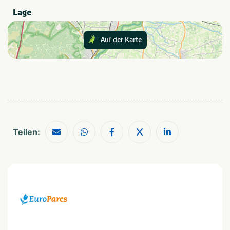
Thema
Lage
Aktiv & Outdoor
Seen und Teiche
Kinder & Familie
Strand & Meer
Auf der Karte
Empfohlen für
Familien mit kleinen
Paare
Kindern
Haustiere
Familien mit älteren
Natur
Kindern
Luxus
Teilen:
Einrichtungen
Schwimmbad (außen)
Fahrradverleih
Kostenloses Parken
Restaurant
Bar/Café
Mit Pool
Wifi/drahtloses Internet
Art der Unterkunft