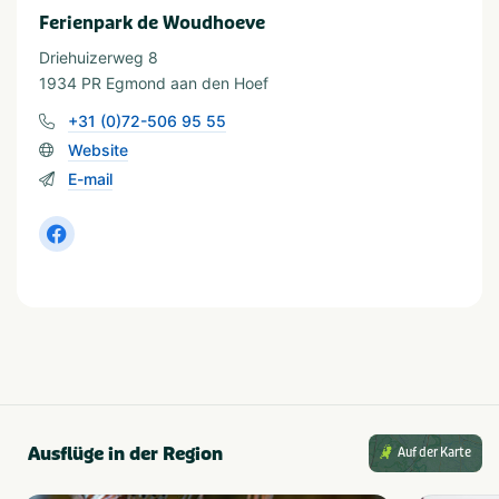
Ferienhaus
Chalet
Ferienpark de Woudhoeve
Ferienpark
Driehuizerweg 8
1934 PR Egmond aan den Hoef
In der Nähe
+31 (0)72-506 95 55
Vergnügungspark
Shopping
Website
Zoo
Meer/Strand
E-mail
Fahrradrouten
Wanderwege
Golfplatz
Wassersportanlagen
Restaurants
Wassersport
Fischteich
Ausflüge in der Region
Auf der Karte