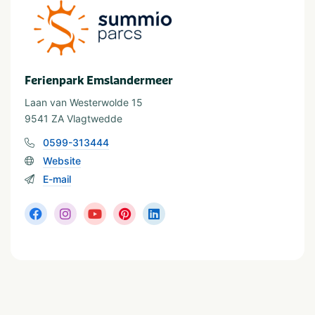
Groningen
In der Nähe
Attractiepark
Restaurants
Ferienpark Emslandermeer
Dierentuin
Shoppen
Laan van Westerwolde 15
Fietsroutes
Wandelroutes
Golfbaan
9541 ZA Vlagtwedde
0599-313444
Website
Wassersport
E-mail
Visvijver
Waterrecreatie