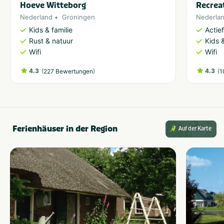
Hoeve Witteborg
Recrea
Nederland
Groningen
Nederla
Kids & familie
Actie
Rust & natuur
Kids &
Wifi
Wifi
4.3
(
)
4.3
(
227 Bewertungen
1
Ferienhäuser in der Region
Auf der Karte