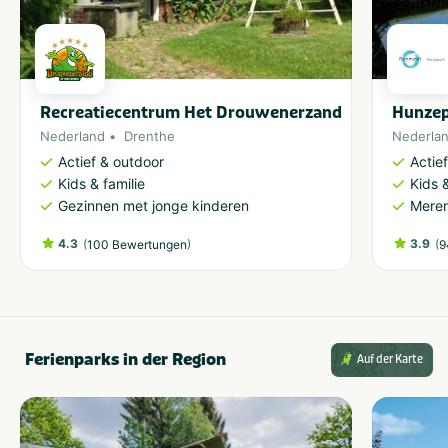
Recreatiecentrum Het Drouwenerzand
Hunze
Nederland
Drenthe
Nederla
Actief & outdoor
Actie
Kids & familie
Kids &
Gezinnen met jonge kinderen
Meren
4.3
(
)
3.9
(
100 Bewertungen
9
Ferienparks in der Region
Auf der Karte