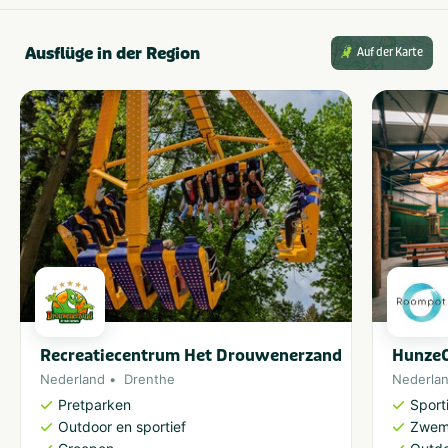
Ausflüge in der Region
Auf der Karte
Recreatiecentrum Het Drouwenerzand
HunzeO
Nederland
Drenthe
Nederla
Pretparken
Sporti
Outdoor en sportief
Zwem