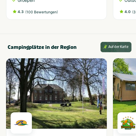
Groepen
Outdo
4.3
(
)
4.0
(
100 Bewertungen
3
Campingplätze in der Region
Auf der Karte