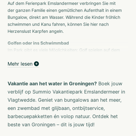
Auf dem Ferienpark Emslandermeer verbringen Sie mit
der ganzen Familie einen gemütlichen Aufenthalt in einem
Bungalow, direkt am Wasser. Während die Kinder fröhlich
schwimmen und Kanu fahren, können Sie hier nach
Herzenslust Karpfen angeln.
Golfen oder ins Schwimmbad
Im Park gibt es viele Möglichkeiten: Golf spielen auf dem
5-Loch-Golfplatz, mit den Kindern eine Runde Boule
Mehr lesen
spielen oder gemeinsam mit der ganzen Familie ins
Schwimmbad gehen.
Groningen ist eine wunderschöne Ferienregion
Vakantie aan het water in Groningen?
Boek jouw
Auch die Umgebung des Ferienparks Emslandermeer
verblijf op Summio Vakantiepark Emslandermeer in
bietet viele Möglichkeiten. Machen Sie zum Beispiel eine
Vlagtwedde. Geniet van bungalows aan het meer,
lange Wander-, Fahrrad- oder Mountainbiketour durch die
een zwembad met glijbaan, ontbijtservice,
Natur. Und wie wäre es mit einem Ausflug zur Festung
barbecuepakketten én volop natuur. Ontdek het
Bourtange oder einem Besuch der Wonderwereld in Ter
beste van Groningen – dit is jouw tijd!
Apel? Auf dem Ferienpark Emslandermeer werden Sie
sehen: Nichts geht über Groningen!