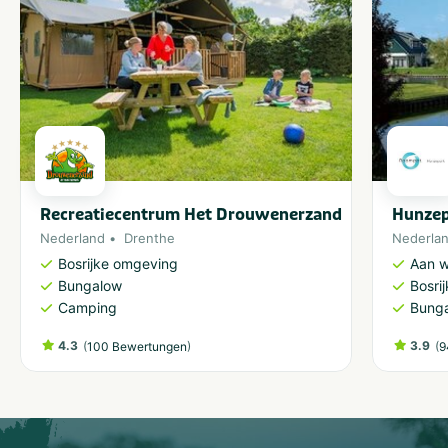
Recreatiecentrum Het Drouwenerzand
Hunze
Nederland
Drenthe
Nederla
Bosrijke omgeving
Aan w
Bungalow
Bosri
Camping
Bung
4.3
(
)
3.9
(
100 Bewertungen
9