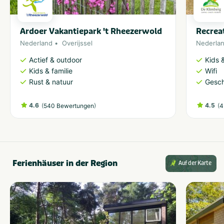
Ardoer Vakantiepark 't Rheezerwold
Recrea
Nederland
Overijssel
Nederla
Actief & outdoor
Kids &
Kids & familie
Wifi
Rust & natuur
Gesch
4.6
(
)
4.5
(
540 Bewertungen
4
Ferienhäuser in der Region
Auf der Karte