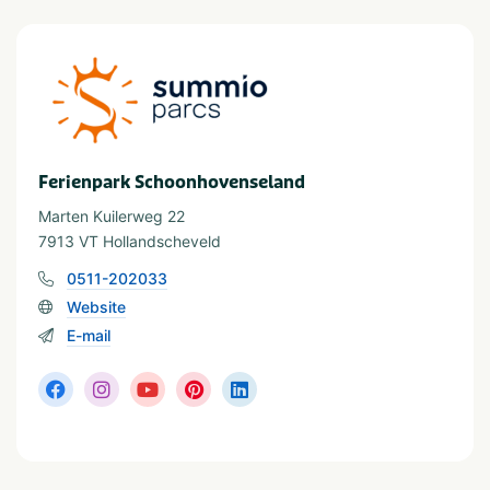
Provinz und Region
Drenthe
Drents Friese Wold
In der Nähe
Attractiepark
Restaurants
Ferienpark Schoonhovenseland
Dierentuin
Shoppen
Marten Kuilerweg 22
Fietsroutes
Wandelroutes
Golfbaan
Musea en kastelen
7913 VT Hollandscheveld
0511-202033
Website
E-mail