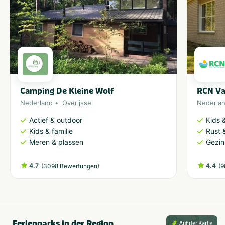
Camping De Kleine Wolf
RCN Va
Nederland
Overijssel
Nederla
Actief & outdoor
Kids &
Kids & familie
Rust 
Meren & plassen
Gezin
4.7
(
)
4.4
(
3098 Bewertungen
9
Ferienparks in der Region
Auf der Karte