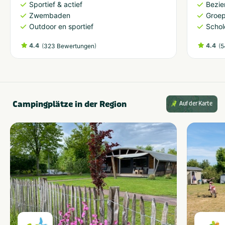
Sportief & actief
Bezi
Zwembaden
Groe
Outdoor en sportief
Schol
4.4
(
)
4.4
(
323 Bewertungen
5
Campingplätze in der Region
Auf der Karte