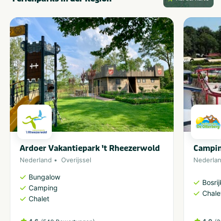
Ardoer Vakantiepark 't Rheezerwold
Campin
Nederland
Overijssel
Nederla
Bungalow
Bosri
Camping
Chale
Chalet