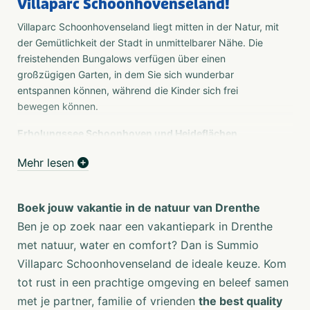
Villaparc Schoonhovenseland!
Villaparc Schoonhovenseland liegt mitten in der Natur, mit
der Gemütlichkeit der Stadt in unmittelbarer Nähe. Die
freistehenden Bungalows verfügen über einen
großzügigen Garten, in dem Sie sich wunderbar
entspannen können, während die Kinder sich frei
bewegen können.
Erholungssee Schoonhoven und Heideflächen
Vom Park aus erreichen Sie in wenigen Minuten zu Fuß
Mehr lesen
den Erholungssee Schoonhoven. Schwimmen Sie eine
Runde im Wasser und genießen Sie ein ausgiebiges
Picknick am Strand. Rund um den Park können Sie
Boek jouw vakantie in de natuur van Drenthe
wunderschöne Ausflüge durch Wälder, Heideflächen und
Ben je op zoek naar een vakantiepark in Drenthe
Dörfer unternehmen; Drenthe ist nicht umsonst die
met natuur, water en comfort? Dan is Summio
Nummer 1 unter den Fahrradprovinzen!
Villaparc Schoonhovenseland de ideale keuze. Kom
Assen und Museen
tot rust in een prachtige omgeving en beleef samen
Ein Besuch in Assen ist auf jeden Fall empfehlenswert.
met je partner, familie of vrienden
the best quality
Entdecken Sie die gemütlichen Geschäfte, das