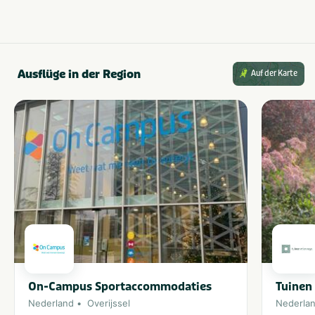
Ausflüge in der Region
Auf der Karte
On-Campus Sportaccommodaties
Tuinen
Nederland
Overijssel
Nederla