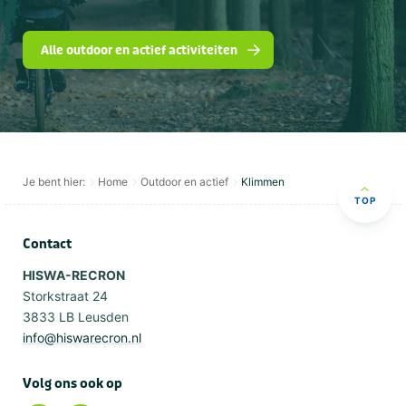
Alle outdoor en actief activiteiten
Je bent hier:
Home
Outdoor en actief
Klimmen
TOP
Contact
HISWA-RECRON
Storkstraat 24
3833 LB Leusden
info@hiswarecron.nl
Volg ons ook op