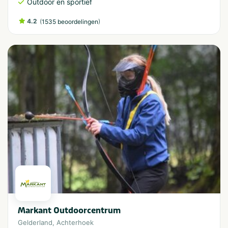
Outdoor en sportief
4.2
(
)
1535 beoordelingen
Markant Outdoorcentrum
Gelderland
,
Achterhoek