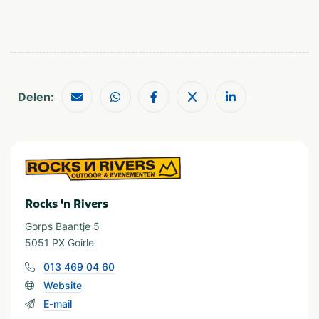
1-4
25-49
5-9
50-100
10-24
Provincie(s) en streek
Delen:
Noord-Brabant
Buitenland
Rocks 'n Rivers
Gorps Baantje 5
5051 PX Goirle
013 469 04 60
Website
E-mail