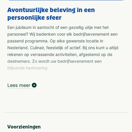
Avontuurlijke beleving in een
persoonlijke sfeer
Een jubileum in aantocht of een gezellig uitje met het
personeel? Wij bedenken voor elk bedrijfsevenement een
passend programma. Op elke gewenste locatie in
Nederland. Culinair, feestelijk of actief. Bij ons kunt u altijd
rekenen op verrassende activiteiten, afgestemd op de
deelnemers. Zo wordt uw bedrijfsevenement een
blijvende herinnering.
Ardennen
Lees meer
Een succesvol bedrijfsevenement in de Ardennen begint
met een goede voorbereiding. Wij werken in de Ardennen
altijd vanuit de mooiste locaties. Aan de hand van uw
wensen en onze ervaring, stellen wij een passend
programma samen. Hierdoor krijgt uw bedrijfsevenement
altijd een uniek karakter.
Voorzieningen
Actieve wintersport voor groepen