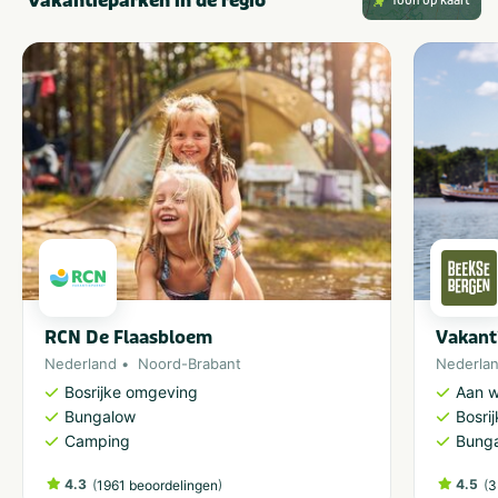
Vakantieparken in de regio
Toon op kaart
RCN De Flaasbloem
Vakant
Nederland
Noord-Brabant
Nederla
Bosrijke omgeving
Aan w
Bungalow
Bosri
Camping
Bung
4.3
(
)
4.5
(
1961 beoordelingen
3