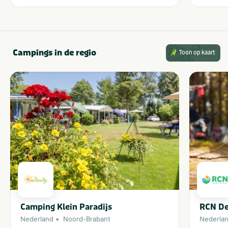
Campings in de regio
Toon op kaart
Camping Klein Paradijs
RCN De
Nederland
Noord-Brabant
Nederla