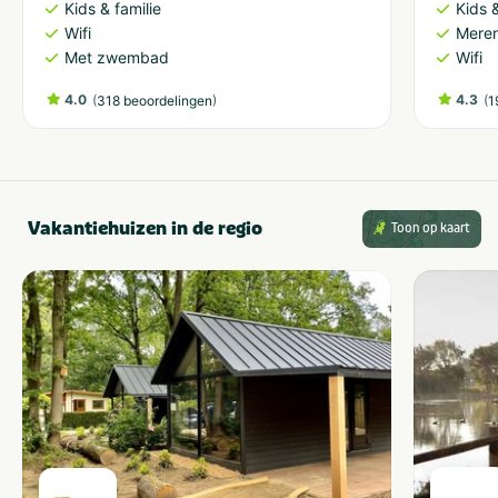
Kids & familie
Kids &
Wifi
Meren
Met zwembad
Wifi
4.0
(
)
4.3
(
318 beoordelingen
1
Vakantiehuizen in de regio
Toon op kaart