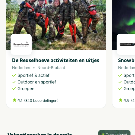
De Reuselhoeve activiteiten en uitjes
Snowbr
Nederland
Noord-Brabant
Nederla
Sportief & actief
Sporti
Outdoor en sportief
Outdo
Groepen
Groe
4.1
(
)
4.8
(
840 beoordelingen
4