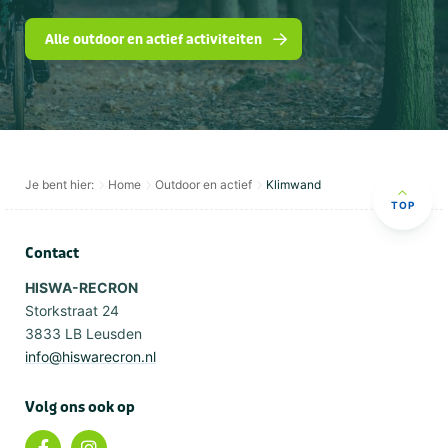
Alle outdoor en actief activiteiten
Je bent hier:
Home
Outdoor en actief
Klimwand
TOP
Contact
HISWA-RECRON
Storkstraat 24
3833 LB Leusden
info@hiswarecron.nl
Volg ons ook op