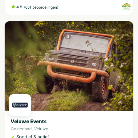
4.5
(
)
651 beoordelingen
Veluwe Events
Gelderland
,
Veluwe
Sportief & actief