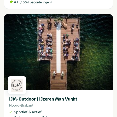
4.1
(
)
4004 beoordelingen
IJM-Outdoor | IJzeren Man Vught
Noord-Brabant
Sportief & actief