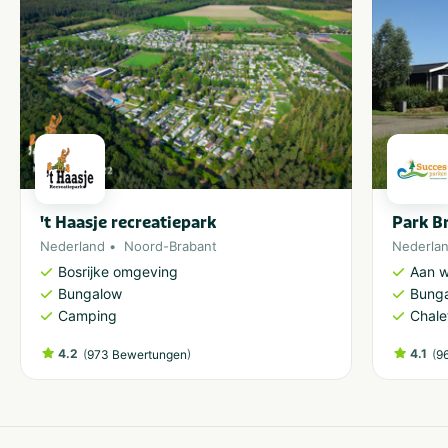
't Haasje recreatiepark
Park B
Nederland
Noord-Brabant
Nederla
Bosrijke omgeving
Aan w
Bungalow
Bung
Camping
Chale
4.2
(
)
4.1
(
973 Bewertungen
9