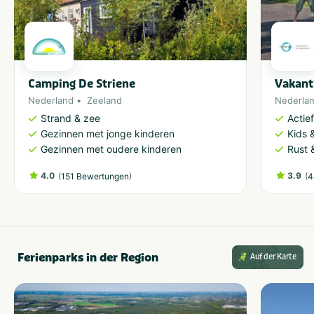
Camping De Striene
Vakant
Nederland
Zeeland
Nederla
Strand & zee
Actie
Gezinnen met jonge kinderen
Kids &
Gezinnen met oudere kinderen
Rust 
4.0
(
)
3.9
(
151 Bewertungen
4
Ferienparks in der Region
Auf der Karte