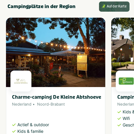
Campingplätze in der Region
Auf der Karte
Charme-camping De Kleine Abtshoeve
Campin
Nederland
Noord-Brabant
Nederla
Kids &
Wifi
Actief & outdoor
Gesch
Kids & familie