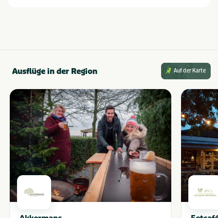
Dierentuin
Treinstation
Fietsroutes
Wandelroutes
Golfbaan
Watersport voorzieningen
Restaurants
Musea en kastelen
Shoppen
Ausflüge in der Region
Auf der Karte
Thema
Actief & outdoor
Rust & natuur
Kids & familie
Musea & kastelen
Meren & plassen
Provinz und Region
Noord-Brabant