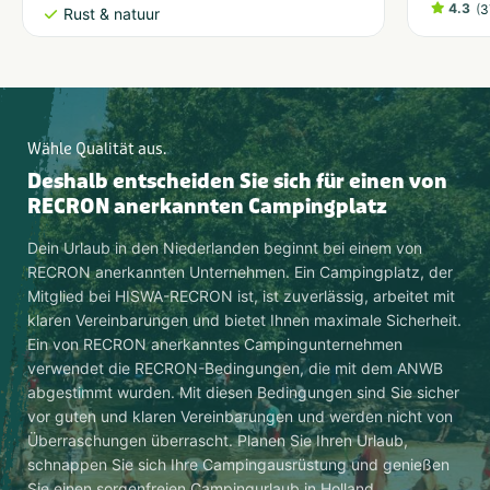
4.3
(
3
Rust & natuur
Wähle Qualität aus.
Deshalb entscheiden Sie sich für einen von
RECRON anerkannten Campingplatz
Dein Urlaub in den Niederlanden beginnt bei einem von
RECRON anerkannten Unternehmen. Ein Campingplatz, der
Mitglied bei HISWA-RECRON ist, ist zuverlässig, arbeitet mit
klaren Vereinbarungen und bietet Ihnen maximale Sicherheit.
Ein von RECRON anerkanntes Campingunternehmen
verwendet die RECRON-Bedingungen, die mit dem ANWB
abgestimmt wurden. Mit diesen Bedingungen sind Sie sicher
vor guten und klaren Vereinbarungen und werden nicht von
Überraschungen überrascht. Planen Sie Ihren Urlaub,
schnappen Sie sich Ihre Campingausrüstung und genießen
Sie einen sorgenfreien Campingurlaub in Holland.