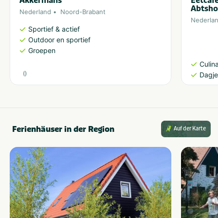
Akkermans
Eetcaf
Abtsho
Nederland
Noord-Brabant
Nederla
Sportief & actief
Outdoor en sportief
Groepen
Culina
(
)
Dagje
Ferienhäuser in der Region
Auf der Karte