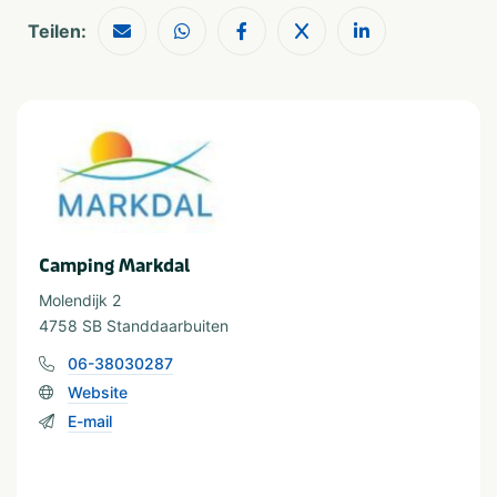
Sanitäranlagen
Teilen:
Douchecabine
Sport und Spiele
Tafeltennistafel
Sportterrein
Geeignet für
Geschikt voor kinderen
Stellen
Camping Markdal
Geschikt voor jongeren
Molendijk 2
4758 SB Standdaarbuiten
Wassersport
06-38030287
Boothelling
Waterrecreatie
Visvijver
Website
E-mail
In der Nähe
Attractiepark
Zee/strand