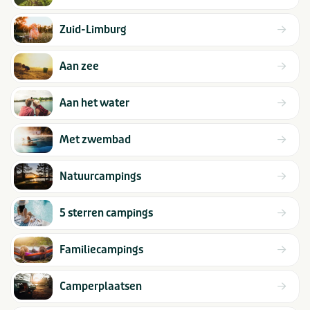
Zuid-Limburg
Aan zee
Aan het water
Met zwembad
Natuurcampings
5 sterren campings
Familiecampings
Camperplaatsen