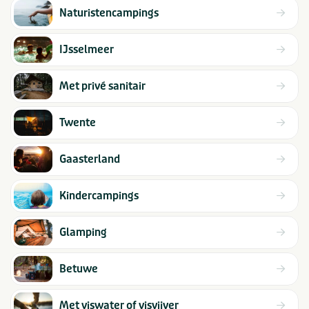
Naturistencampings
IJsselmeer
Met privé sanitair
Twente
Gaasterland
Kindercampings
Glamping
Betuwe
Met viswater of visvijver