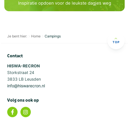
Inspiratie opdoen voor de leukste dagjes weg
Je bent hier:
Home
Campings
TOP
Contact
HISWA-RECRON
Storkstraat 24
3833 LB Leusden
info@hiswarecron.nl
Volg ons ook op