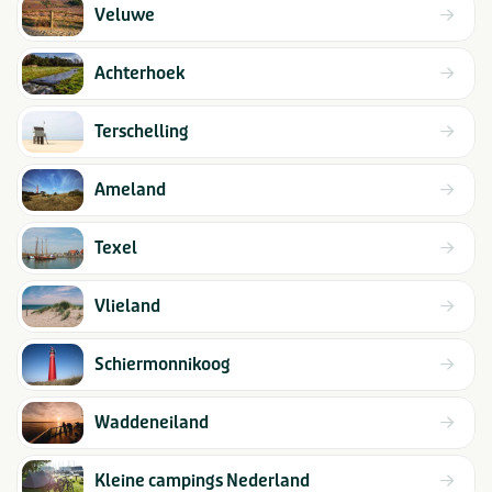
Veluwe
Achterhoek
Terschelling
Ameland
Texel
Vlieland
Schiermonnikoog
Waddeneiland
Kleine campings Nederland