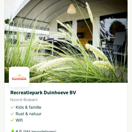
Recreatiepark Duinhoeve BV
Noord-Brabant
Kids & familie
Rust & natuur
Wifi
4.0
(
)
584 beoordelingen