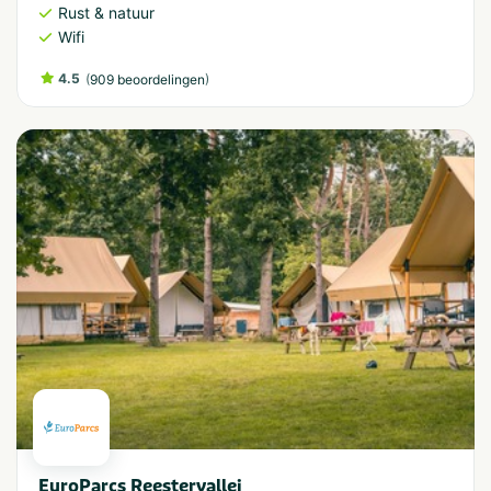
Rust & natuur
Wifi
4.5
(
)
909 beoordelingen
EuroParcs Reestervallei