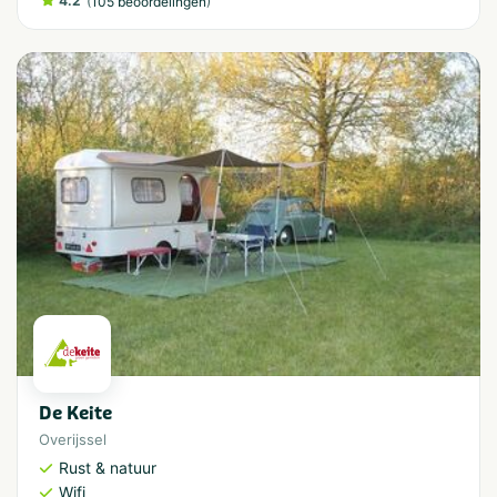
4.2
(
)
105 beoordelingen
De Keite
Overijssel
Rust & natuur
Wifi