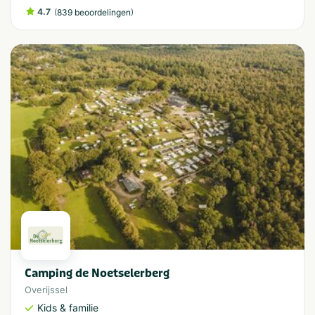
4.7
(
)
839 beoordelingen
Camping de Noetselerberg
Overijssel
Kids & familie