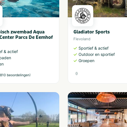
pisch zwembad Aqua
Gladiator Sports
Center Parcs De Eemhof
Flevoland
Sportief & actief
ef & actief
Outdoor en sportief
baden
Groepen
en
(
)
)
810 beoordelingen