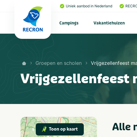
Uniek aanbod in Nederland
RECRO
Campings
Vakantiehuizen
Groepen en scholen
Vrijgezellenfeest m
Vrijgezellenfees
Alle
Toon op kaart
s