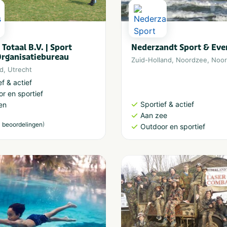
Totaal B.V. | Sport
Nederzandt Sport & Eve
Organisatiebureau
Zuid-Holland
,
Noordzee
,
Noor
nd
,
Utrecht
ef & actief
r en sportief
Sportief & actief
en
Aan zee
)
 beoordelingen
Outdoor en sportief