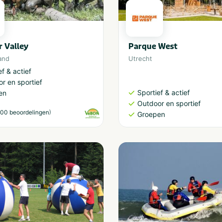
 Valley
Parque West
and
Utrecht
ef & actief
r en sportief
Sportief & actief
en
Outdoor en sportief
)
00 beoordelingen
Groepen