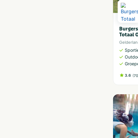
Burgers 
Totaal 
Gelderla
Sporti
Outdoo
Groep
3.6
(
70