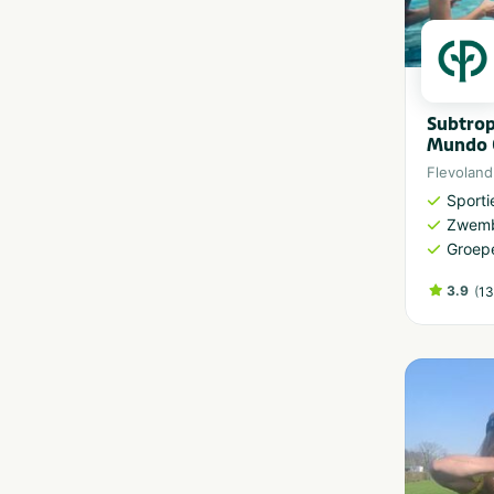
Subtro
Mundo 
Flevoland
Sporti
Zwem
Groep
3.9
(
13