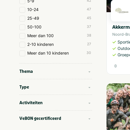
5-9
42
10-24
47
25-49
45
Akkerm
50-100
37
Noord-Br
Meer dan 100
38
Sporti
2-10 kinderen
27
Outdoo
Meer dan 10 kinderen
30
Groep
(
)
Thema
Type
Activiteiten
VeBON gecertificeerd