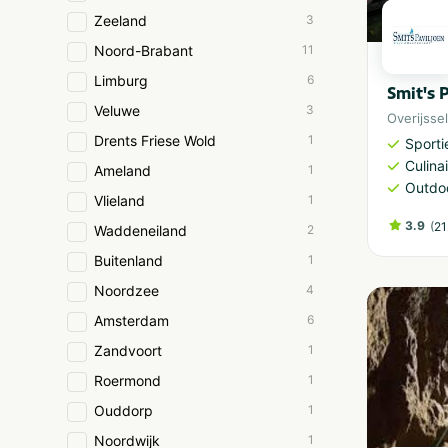
Zeeland
3
Noord-Brabant
11
Limburg
6
Smit's 
Veluwe
3
Overijssel
Drents Friese Wold
1
Sporti
Culinai
Ameland
1
Outdoo
Vlieland
1
3.9
(
21
Waddeneiland
2
Buitenland
1
Noordzee
4
Amsterdam
6
Zandvoort
1
Roermond
1
Ouddorp
1
Noordwijk
1