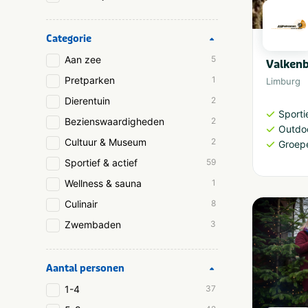
Categorie
Aan zee
5
Valken
Pretparken
1
Limburg
Dierentuin
2
Sporti
Bezienswaardigheden
2
Outdoo
Cultuur & Museum
2
Groep
Sportief & actief
59
Wellness & sauna
1
Culinair
8
Zwembaden
3
Aantal personen
1-4
37