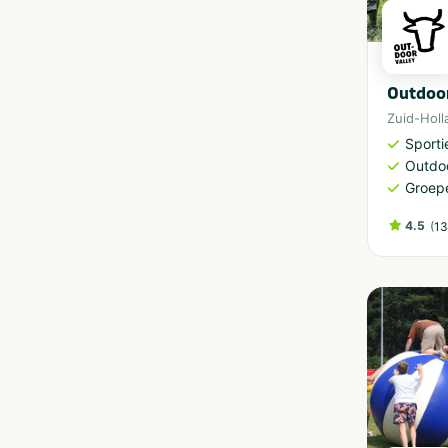
Outdoor
Zuid-Holl
Sporti
Outdoo
Groep
4.5
(
13