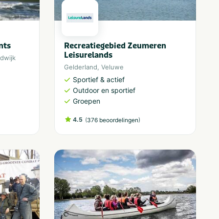
nts
Recreatiegebied Zeumeren
Leisurelands
dwijk
Gelderland
,
Veluwe
Sportief & actief
Outdoor en sportief
Groepen
4.5
(
)
376 beoordelingen