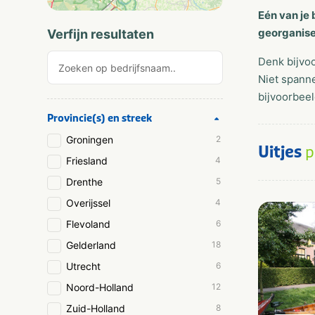
Eén van je 
georganisee
Verfijn resultaten
Denk bijvo
Niet spanne
bijvoorbeel
Provincie(s) en streek
Groningen
2
Uitjes
p
Friesland
4
Drenthe
5
Overijssel
4
Flevoland
6
Gelderland
18
Utrecht
6
Noord-Holland
12
Zuid-Holland
8