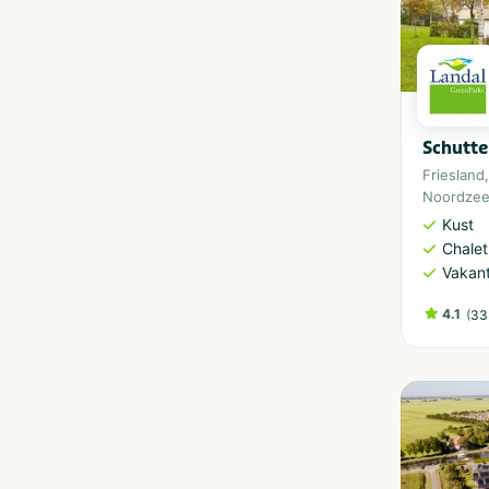
Schutte
Friesland
Noordze
Kust
Chalet
Vakan
4.1
(
33