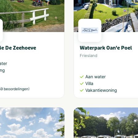
ie De Zeehoeve
Waterpark Oan'e Poel
Friesland
ater
ng
Aan water
Villa
)
59 beoordelingen
Vakantiewoning