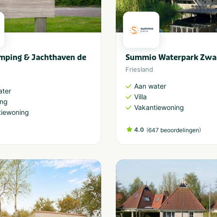
mping & Jachthaven de
Summio Waterpark Zwar
Friesland
Aan water
ater
Villa
ng
Vakantiewoning
tiewoning
4.0
(
)
647 beoordelingen