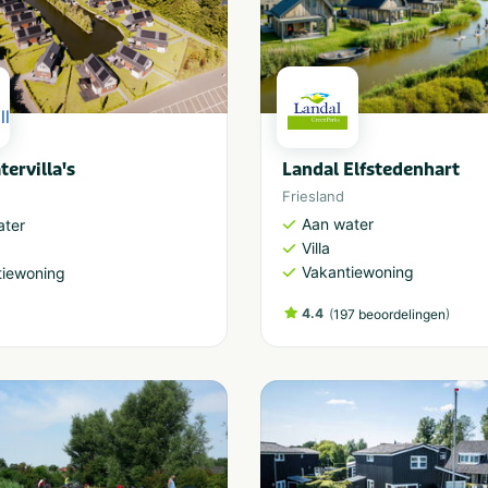
tervilla's
Landal Elfstedenhart
Friesland
Aan water
ater
Villa
Vakantiewoning
tiewoning
4.4
(
)
197 beoordelingen