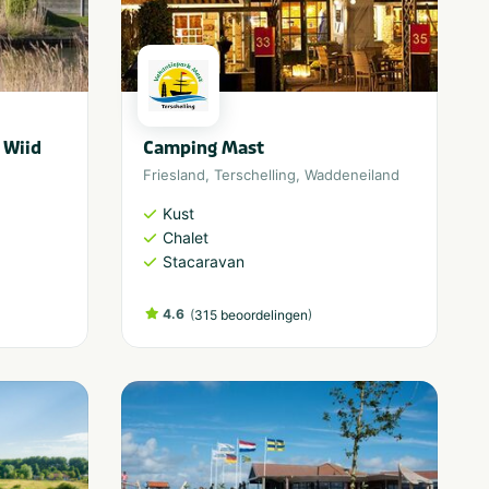
 Wiid
Camping Mast
Friesland
,
Terschelling
,
Waddeneiland
Kust
Chalet
Stacaravan
4.6
(
)
315 beoordelingen