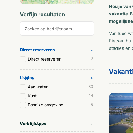
Hou je van
vakantie. 
Verfijn resultaten
mogelijkhe
Van luxe wa
Fietsen hur
stadjes en 
Direct reserveren
Direct reserveren
2
Vakant
Ligging
Aan water
30
Kust
14
Bosrijke omgeving
6
Verblijfstype