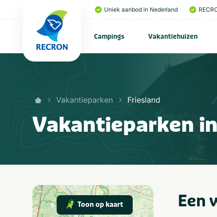
Uniek aanbod in Nederland
RECRO
Campings
Vakantiehuizen
Vakantieparken
Friesland
Vakantieparken in
Een 
Toon op kaart
s