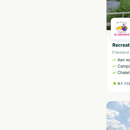
Recreat
Friesland
Aan w
Campi
Chalet
4.1
(
11