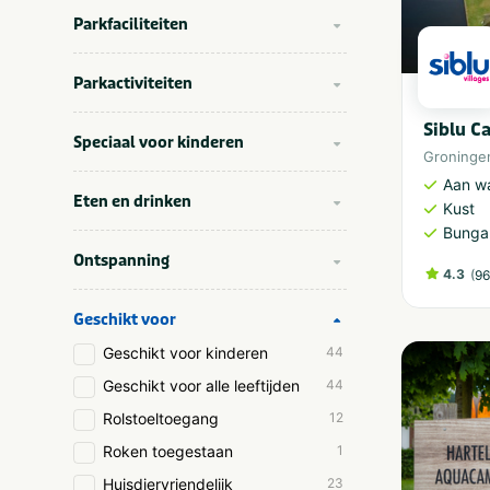
Parkfaciliteiten
Parkactiviteiten
Siblu 
Speciaal voor kinderen
Groninge
Aan w
Eten en drinken
Kust
Bunga
Ontspanning
4.3
(
96
Geschikt voor
Geschikt voor kinderen
44
Geschikt voor alle leeftijden
44
Rolstoeltoegang
12
Roken toegestaan
1
Huisdiervriendelijk
23