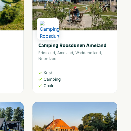
Camping Roosdunen Ameland
Friesland
,
Ameland
,
Waddeneiland
,
Noordzee
Kust
Camping
Chalet