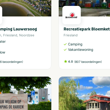
Camping Lauwersoog
Recreatiepark Bloemket
n
,
Friesland
,
Noordzee
Friesland
ater
Camping
Vakantiewoning
low
)
4.0
(
)
6 beoordelingen
807 beoordelingen