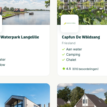
Waterpark Langelille
Capfun De Wâldsang
Friesland
Aan water
Camping
ater
Chalet
low
4.5
(
)
616 beoordelingen