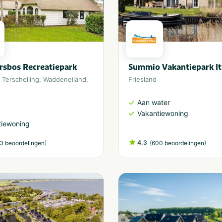
rsbos Recreatiepark
Summio Vakantiepark It
,
Terschelling
,
Waddeneiland
,
Friesland
e
Aan water
Vakantiewoning
tiewoning
)
4.3
(
)
3 beoordelingen
600 beoordelingen