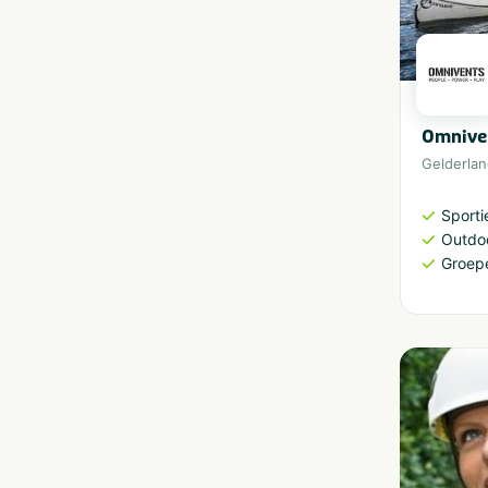
Omnive
Gelderla
Sporti
Outdoo
Groep