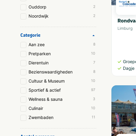
Ouddorp
2
Noordwijk
2
Rondva
Limburg
Categorie
Aan zee
8
Pretparken
10
Groep
Dierentuin
7
Dagje 
Bezienswaardigheden
8
Cultuur & Museum
10
Sportief & actief
97
Wellness & sauna
3
Culinair
10
Zwembaden
11