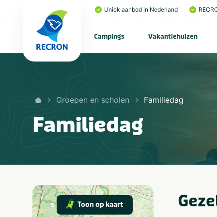
Uniek aanbod in Nederland
RECRO
Campings
Vakantiehuizen
Groepen en scholen
Familiedag
Familiedag
Gezel
Toon op kaart
s