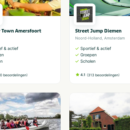
 Town Amersfoort
Street Jump Diemen
Noord-Holland
,
Amsterdam
ef & actief
Sportief & actief
en
Groepen
en
Scholen
)
4.1
(
)
0 beoordelingen
313 beoordelingen