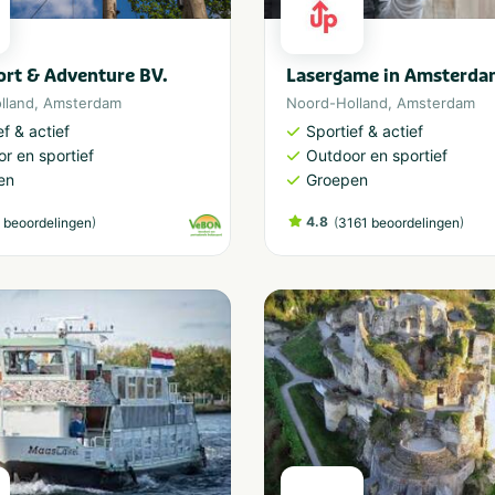
rt & Adventure BV.
Lasergame in Amsterda
lland
,
Amsterdam
Noord-Holland
,
Amsterdam
ef & actief
Sportief & actief
r en sportief
Outdoor en sportief
en
Groepen
)
4.8
(
)
 beoordelingen
3161 beoordelingen