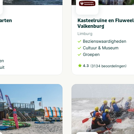
arten
Kasteelruïne en Fluwee
Valkenburg
Limburg
Bezienswaardigheden
Cultuur & Museum
Groepen
en
4.3
(
)
3134 beoordelingen
uit