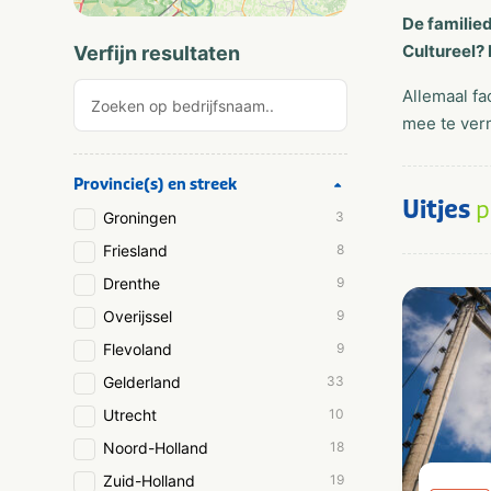
De familie
Cultureel?
Verfijn resultaten
Allemaal fa
mee te ver
Provincie(s) en streek
Uitjes
p
Groningen
3
Friesland
8
Drenthe
9
Overijssel
9
Flevoland
9
Gelderland
33
Utrecht
10
Noord-Holland
18
Zuid-Holland
19