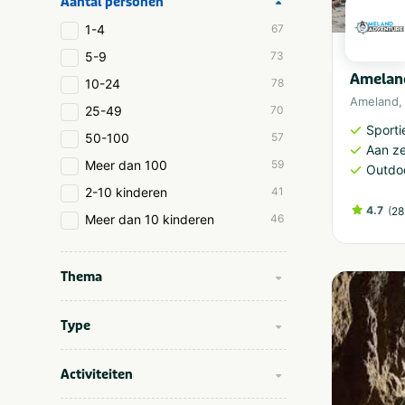
Aantal personen
1-4
67
5-9
73
Amelan
10-24
78
Ameland
25-49
70
Sporti
50-100
57
Aan z
Meer dan 100
59
Outdoo
2-10 kinderen
41
4.7
(
28
Meer dan 10 kinderen
46
Thema
Type
Activiteiten