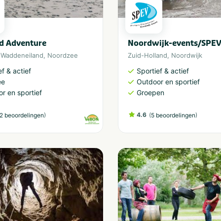
d Adventure
Noordwijk-events/SPE
,
Waddeneiland
,
Noordzee
Zuid-Holland
,
Noordwijk
ef & actief
Sportief & actief
ee
Outdoor en sportief
r en sportief
Groepen
)
4.6
(
)
2 beoordelingen
5 beoordelingen