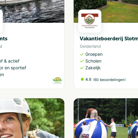
nts
Vakantieboerderij Slot
nd
Gelderland
Groepen
ef & actief
Scholen
r en sportief
Zakelijk
en
4.5
(
)
60 beoordelingen