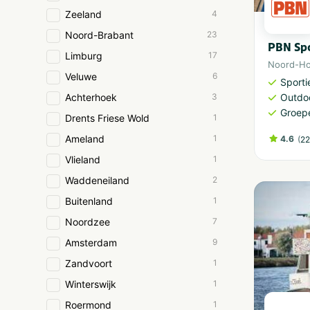
Zeeland
4
Noord-Brabant
23
PBN Spo
Limburg
17
Noord-Ho
Veluwe
6
Sporti
Achterhoek
3
Outdoo
Groep
Drents Friese Wold
1
Ameland
1
4.6
(
22
Vlieland
1
Waddeneiland
2
Buitenland
1
Noordzee
7
Amsterdam
9
Zandvoort
1
Winterswijk
1
Roermond
1