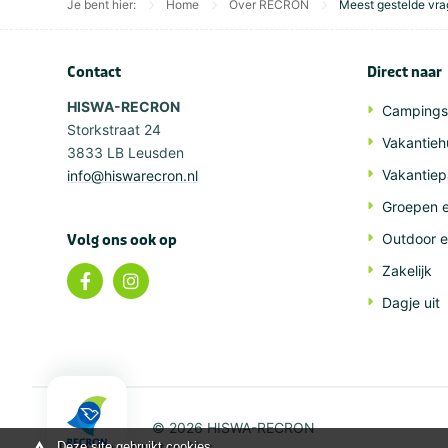
Je bent hier:
Home
Over RECRON
Meest gestelde vr
Contact
Direct naar
HISWA-RECRON
Campings
Storkstraat 24
Vakantieh
3833 LB Leusden
Vakantiep
info@hiswarecron.nl
Groepen e
Outdoor e
Volg ons ook op
Zakelijk
Dagje uit
© 2026 HISWA-RECRON
Deze site gebruikt cookies