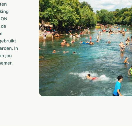
ten
king
CRON
 de
ie
gebruikt
rden. In
an jou
nemer.