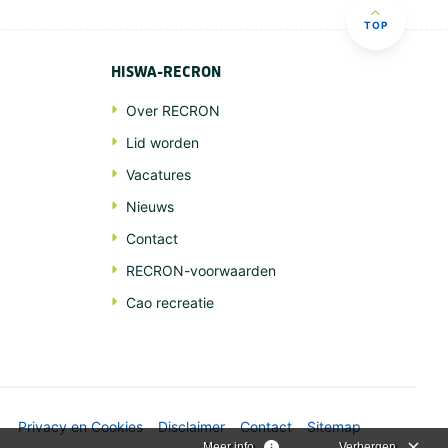
TOP
HISWA-RECRON
Over RECRON
Lid worden
Vacatures
Nieuws
Contact
RECRON-voorwaarden
Cao recreatie
Privacy en Cookies
Disclaimer
Contact
Sitemap
Meer info
Verbergen