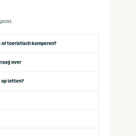
 gezet.
s of toeristisch kamperen?
vraag over
 op letten?