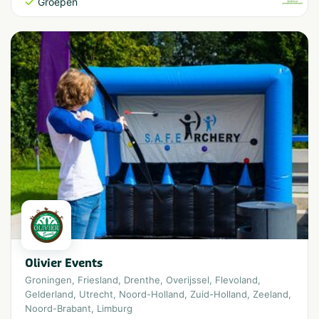
Groepen
Olivier Events
Groningen
,
Friesland
,
Drenthe
,
Overijssel
,
Flevoland
,
Gelderland
,
Utrecht
,
Noord-Holland
,
Zuid-Holland
,
Zeeland
,
Noord-Brabant
,
Limburg