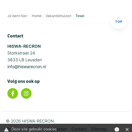
Je bent hier:
Home
Vakantiehuizen
Texel
TOP
Contact
HISWA-RECRON
Storkstraat 24
3833 LB Leusden
info@hiswarecron.nl
Volg ons ook op
© 2026 HISWA-RECRON
Privacy en Cookies
Disclaimer
Contact
Sitemap
Deze site gebruikt cookies