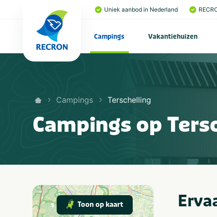
Uniek aanbod in Nederland
RECRO
Campings
Vakantiehuizen
Campings
Terschelling
Campings op Tersc
Ervaa
Toon op kaart
s