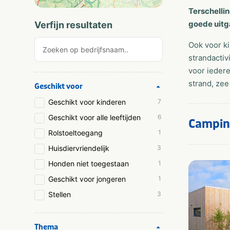
Terschellin
goede uitg
Verfijn resultaten
Ook voor ki
strandactiv
voor ieder
strand, zee
Geschikt voor
Geschikt voor kinderen
7
Geschikt voor alle leeftijden
6
Campin
Rolstoeltoegang
1
Huisdiervriendelijk
3
Honden niet toegestaan
1
Geschikt voor jongeren
1
Stellen
3
Thema