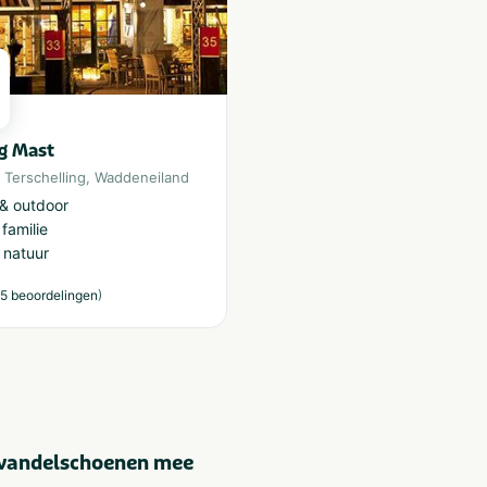
g Mast
,
Terschelling
,
Waddeneiland
 & outdoor
 familie
 natuur
)
5 beoordelingen
 wandelschoenen mee