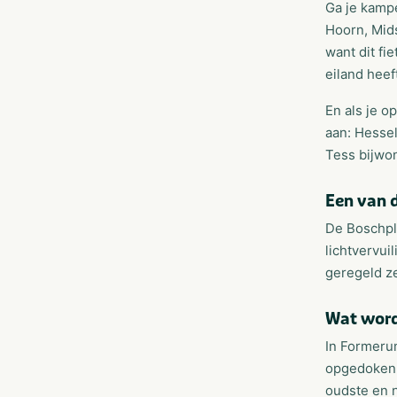
Ga je kamp
Hoorn, Mids
want dit fi
eiland hee
En als je o
aan: Hessel
Tess bijwo
Een van 
De Boschpla
lichtvervui
geregeld z
Wat word
In Formeru
opgedoken 
oudste en 