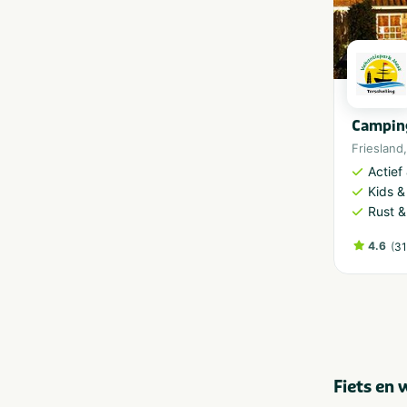
Campin
Friesland
Actief
Kids &
Rust &
4.6
(
31
Fiets en