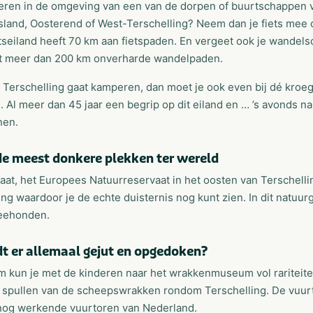
eren in de omgeving van een van de dorpen of buurtschappen v
land, Oosterend of West-Terschelling? Neem dan je fiets mee of
etseiland heeft 70 km aan fietspaden. En vergeet ook je wandel
ft meer dan 200 km onverharde wandelpaden.
p Terschelling gaat kamperen, dan moet je ook even bij dé kroe
. Al meer dan 45 jaar een begrip op dit eiland en … ’s avonds n
nen.
de meest donkere plekken ter wereld
at, het Europees Natuurreservaat in het oosten van Terschelli
ling waardoor je de echte duisternis nog kunt zien. In dit natu
eehonden.
t er allemaal gejut en opgedoken?
m kun je met de kinderen naar het wrakkenmuseum vol rariteite
spullen van de scheepswrakken rondom Terschelling. De vuurto
nog werkende vuurtoren van Nederland.