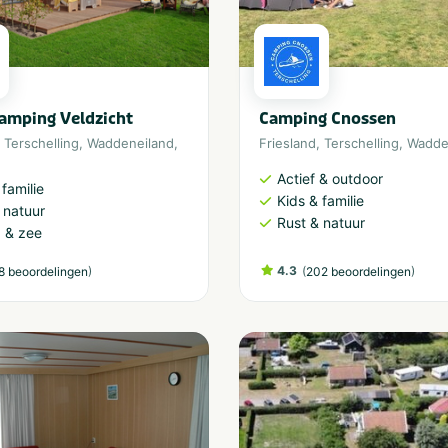
amping Veldzicht
Camping Cnossen
,
Terschelling
,
Waddeneiland
,
Friesland
,
Terschelling
,
Wadde
e
Actief & outdoor
 familie
Kids & familie
 natuur
Rust & natuur
 & zee
)
4.3
(
)
8 beoordelingen
202 beoordelingen