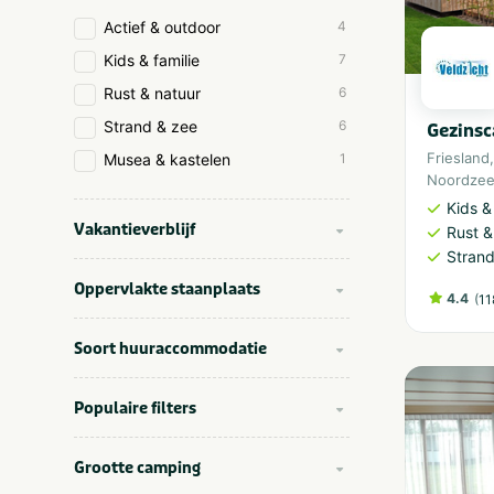
Actief & outdoor
4
Kids & familie
7
Rust & natuur
6
Strand & zee
6
Gezinsc
Friesland
Musea & kastelen
1
Noordze
Kids &
Vakantieverblijf
Rust &
Strand
Oppervlakte staanplaats
4.4
(
11
Soort huuraccommodatie
Populaire filters
Grootte camping