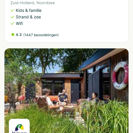
Zuid-Holland
,
Noordzee
Kids & familie
Strand & zee
Wifi
4.3
(
)
1447 beoordelingen