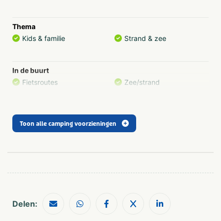
Thema
Kids & familie
Strand & zee
In de buurt
Fietsroutes
Zee/strand
Restaurants
Wandelroutes
Shoppen
Toon alle camping voorzieningen
Geschikt voor
Geschikt voor kinderen
Geschikt voor alle
leeftijden
Vakantieverblijf
Staanplaats
Delen: