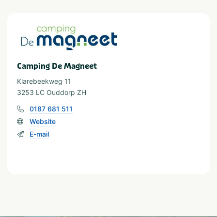
Minimale oppervlakte staanplaats (m²)
van 80 tot 100
Soort huuraccommodatie
Camping De Magneet
Stacaravan
Klarebeekweg 11
3253 LC Ouddorp ZH
0187 681 511
Website
E-mail