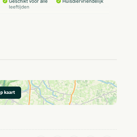
Geschikt voor alle
Huisdiervriendelijk
leeftijden
Golfbaan
Treinstation
Restaurants
Wandelroutes
Shoppen
p kaart