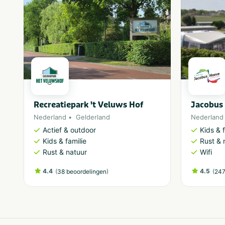
Recreatiepark 't Veluws Hof
Jacobus
Nederland
Gelderland
Nederland
Actief & outdoor
Kids & f
Kids & familie
Rust & 
Rust & natuur
Wifi
4.4
(
)
4.5
(
38 beoordelingen
247