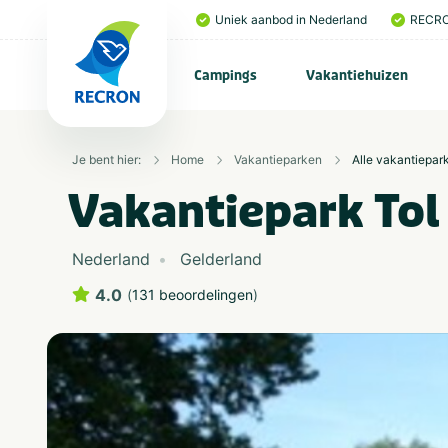
Uniek aanbod in Nederland
RECRO
Campings
Vakantiehuizen
Je bent hier:
Home
Vakantieparken
Alle vakantiepar
Vakantiepark Tol
Nederland
Gelderland
4.0
(
131 beoordelingen
)