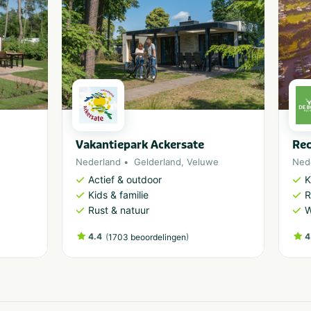
Vakantiepark Ackersate
Rec
Nederland
Gelderland
,
Veluwe
Ned
Actief & outdoor
K
Kids & familie
R
Rust & natuur
W
4.4
(
)
4
1703 beoordelingen