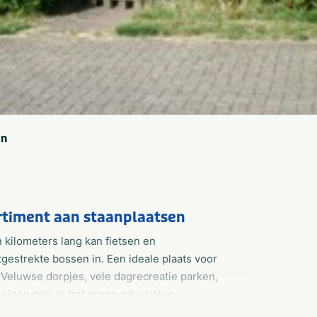
an
rtiment aan staanplaatsen
kilometers lang kan fietsen en
itgestrekte bossen in. Een ideale plaats voor
e Veluwse dorpjes, vele dagrecreatie parken,
eigen plek in het groen zal u volop
s veelzijdig vakantiepark.