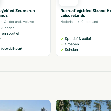
iegebied Zeumeren
Recreatiegebied Strand H
ands
Leisurelands
Gelderland
,
Veluwe
Nederland
Gelderland
 & actief
 en sportief
Sportief & actief
n
Groepen
)
 beoordelingen
Scholen