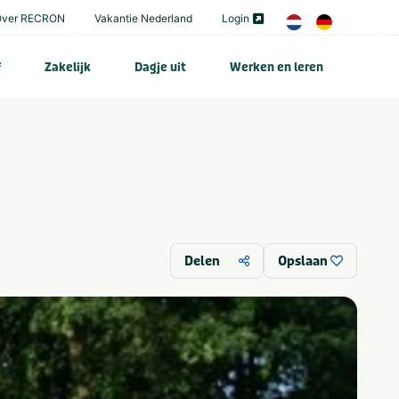
Over RECRON
Vakantie Nederland
Login
f
Zakelijk
Dagje uit
Werken en leren
Delen
Opslaan