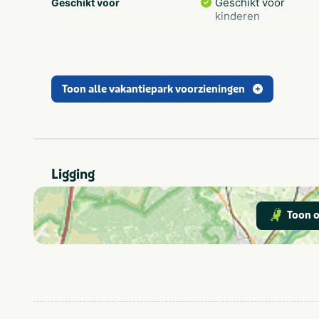
Geschikt voor
Geschikt voor
kinderen
Attractiepark
In de buurt
Dierentuin
Fietsroutes
Toon alle vakantiepark voorzieningen
Gelderland
Provincie(s) en streek
Ligging
Toon o