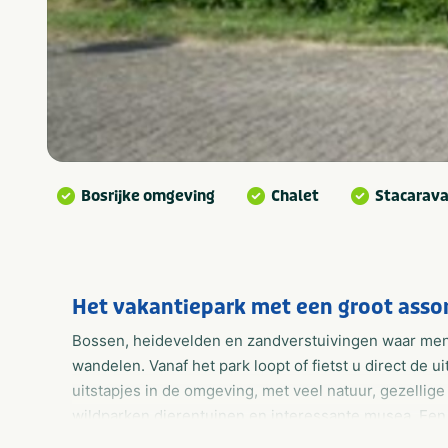
Bosrijke omgeving
Chalet
Stacarav
Het vakantiepark met een groot asso
Bossen, heidevelden en zandverstuivingen waar men 
wandelen. Vanaf het park loopt of fietst u direct de u
uitstapjes in de omgeving, met veel natuur, gezellig
wildparken dierentuinen en interessante musea. Een 
vakantiegevoel geven. Wij verwelkomen u graag op on