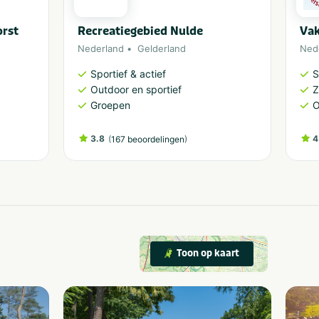
orst
Recreatiegebied Nulde
Vak
Nederland
Gelderland
Ned
Sportief & actief
S
Outdoor en sportief
Groepen
O
3.8
(
)
4
167 beoordelingen
Toon op kaart