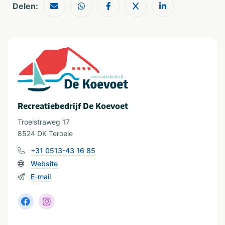
Delen:
Soort huuraccommodatie
Appartement
Populaire filters
Wifi
Aan het water
Geschikt voor campers
Families met kinderen
Honden toegestaan
Recreatiebedrijf De Koevoet
Troelstraweg 17
Grootte camping
8524 DK Teroele
Klein: < 60 plaatsen
+31 0513-43 16 85
Website
Zwemmen
E-mail
Zwemmen
Meer met strand
Recreatie