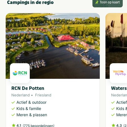
Campings in de regio
Toon op kaart
RCN De Potten
Waters
Nederland
Friesland
Nederla
Actief & outdoor
Actie
Kids & familie
Kids &
Meren & plassen
Meren
4.1
(
)
4.3
(
775 beoordelingen
2