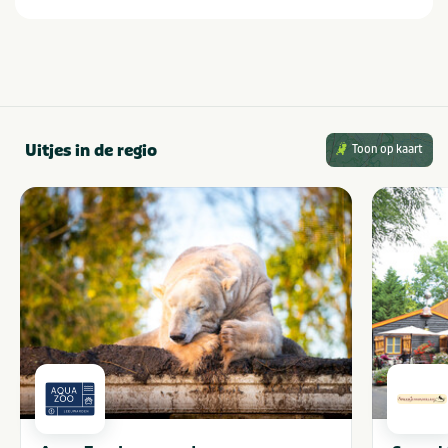
Buiten speeltuin
Café/bar
Bootverhuur
Sanitair
Wasmachine op camping
Douchecabine
Wasdroger op camping
Babywasplaats
Uitjes in de regio
Toon op kaart
Eten en drinken
Restaurant (< 100m)