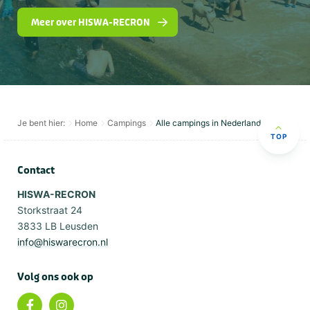
Meer over HISWA-RECRON
Je bent hier:
Home
Campings
Alle campings in Nederland
TOP
Contact
HISWA-RECRON
Storkstraat 24
3833 LB Leusden
info@hiswarecron.nl
Volg ons ook op