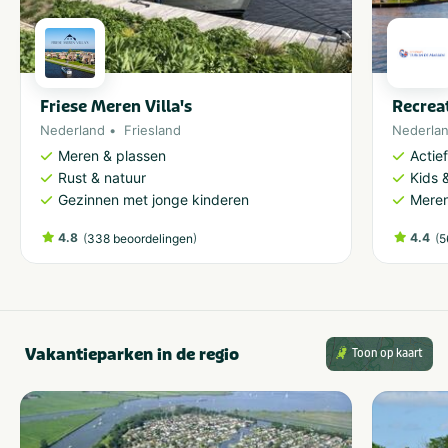
Friese Meren Villa's
Recrea
Nederland
Friesland
Nederla
Meren & plassen
Actie
Rust & natuur
Kids &
Gezinnen met jonge kinderen
Meren
4.8
(
)
4.4
(
338 beoordelingen
5
Vakantieparken in de regio
Toon op kaart