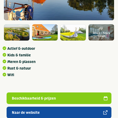
Alle 30 foto's
tonen
Actief & outdoor
Kids & familie
Meren & plassen
Rust & natuur
Wifi
Beschikbaarheid & prijzen
Naar de website