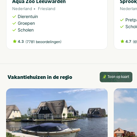
Aqua Zoo Leeuwarden
Sprook
Nederland
Friesland
Nederla
Dierentuin
Pretp
Groepen
Schol
Scholen
4.3
(
)
4.7
(
7781 beoordelingen
6
Vakantiehuizen in de regio
Toon op kaart