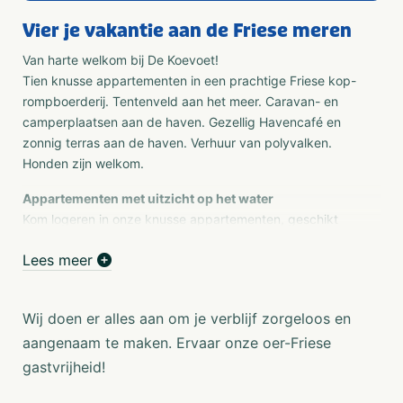
Vier je vakantie aan de Friese meren
Van harte welkom bij De Koevoet!
Tien knusse appartementen in een prachtige Friese kop-
rompboerderij. Tentenveld aan het meer. Caravan- en
camperplaatsen aan de haven. Gezellig Havencafé en
zonnig terras aan de haven. Verhuur van polyvalken.
Honden zijn welkom.
Appartementen met uitzicht op het water
Kom logeren in onze knusse appartementen, geschikt
voor families en groepen in verschillende
Lees meer
samenstellingen. Bekijk vanuit uw appartement de
zonsondergang op het Koevordermeer. Kinderen mogen
hun tentje in de buurt opzetten, en honden zijn welkom,
Wij doen er alles aan om je verblijf zorgeloos en
mits aangelijnd.
aangenaam te maken. Ervaar onze oer-Friese
Camping aan het water
gastvrijheid!
Op de kampeerweide van onze intieme familiecamping
aan het water hebben we plaats voor 15 tenten. Op het