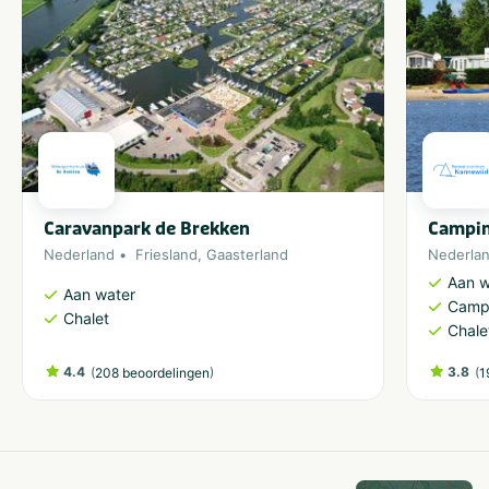
Caravanpark de Brekken
Campin
Nederland
Friesland
,
Gaasterland
Nederla
Aan w
Aan water
Camp
Chalet
Chale
4.4
(
)
3.8
(
208 beoordelingen
1