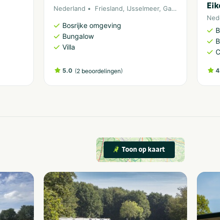
Eik
Nederland
Friesland
,
IJsselmeer
,
Gaasterland
Ned
Bosrijke omgeving
B
Bungalow
B
Villa
C
5.0
(
)
4
2 beoordelingen
Toon op kaart