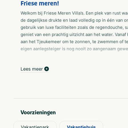
Friese meren!
Welkom bij Friese Meren Villa’s. Een plek van rust 
de dagelijkse drukte en laad volledig op in één van on
gebruik van luxe faciliteiten zoals de regendouche, sa
geniet van een prachtig uitzicht aan het water. Vanaf
aan het Tjeukemeer om te zonnen, te zwemmen of te 
eigen aanlegsteiger is nog nooit zo aangenaam gew
Rietgedekte vakantievilla's
De onder architectuur gebouwde rietgedekte villa’s zi
Lees meer
gegarandeerd.
Per villa is er plaats voor 2 auto’s, wanneer u met m
vrij parkeren.
Alle villa’s zijn rookvrij en in enkele villa’s zijn huis
geschikt voor families en gezinnen en worden niet v
sportverenigingen.
Voorzieningen
Grenzend aan de Friese meren
Vakantiepark
Vakantiehuis