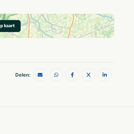
Bubbelbad
Restaurant
Wifi / draadloos
Tennisbaan
internet (gratis)
Laadpalen
p kaart
Fietsverhuur
elektrische auto's
Villa
Golfbaan
Wandelroutes
Restaurants
Watersport
voorzieningen
Shoppen
Musea en kastelen
Delen:
Waterrecreatie
Bootverhuur