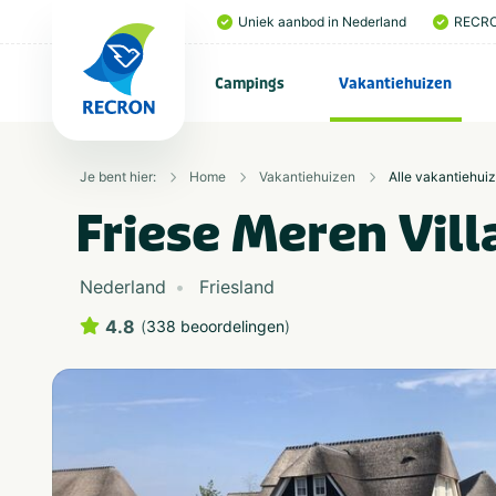
Uniek aanbod in Nederland
RECRO
Campings
Vakantiehuizen
Je bent hier:
Home
Vakantiehuizen
Alle vakantiehui
Friese Meren Vill
Nederland
Friesland
4.8
(
338 beoordelingen
)