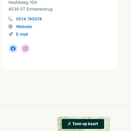
Hoofdweg 104
8539 ST Echtenerbrug
0514 745074
Website
E-mail
Toon op kaart