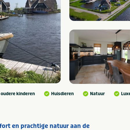
 oudere kinderen
Huisdieren
Natuur
Lux
fort en prachtige natuur aan de