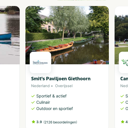
Smit's Paviljoen Giethoorn
Cam
Nederland
Overijssel
Ned
Sportief & actief
S
Culinair
C
Outdoor en sportief
O
3.9
(
)
4
2126 beoordelingen