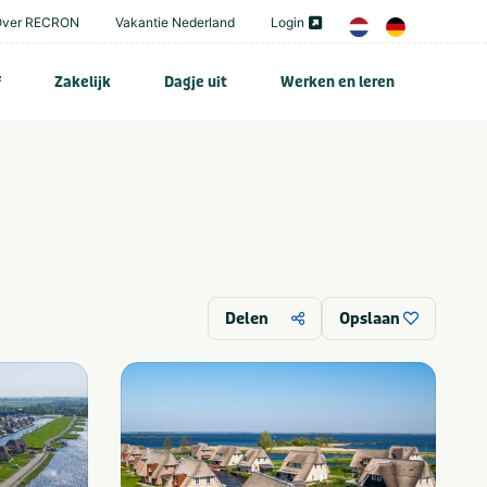
Over RECRON
Vakantie Nederland
Login
f
Zakelijk
Dagje uit
Werken en leren
Delen
Opslaan