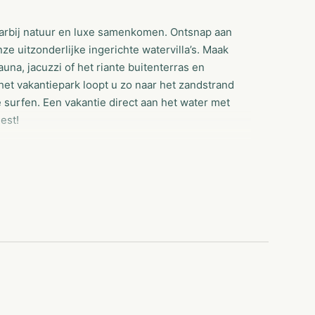
waarbij natuur en luxe samenkomen. Ontsnap aan
ze uitzonderlijke ingerichte watervilla’s. Maak
una, jacuzzi of het riante buitenterras en
 het vakantiepark loopt u zo naar het zandstrand
surfen. Een vakantie direct aan het water met
eest!
jn zo gesitueerd dat uw privacy en uitzicht zijn
eerdere auto’s komt kunt u deze buiten het park
dieren toegestaan. De watervilla’s zijn zeer
erhuurd aan (groepen) jongeren of