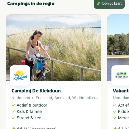
Campings in de regio
Toon op kaart
Camping De Kiekduun
Vakant
Nederland
Friesland
,
Ameland
,
Waddeneiland
,
Noordzee
Nederla
Actief & outdoor
Actie
Kids & familie
Kids &
Strand & zee
Meren
4.6
(
)
4.1
(
322 beoordelingen
4