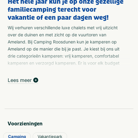
Het hele jaar kun je op onze gezellige
familiecamping terecht voor
vakantie of een paar dagen weg!
Wij verhuren verschillende luxe chalets met vrij uitzicht
over de duinen en met zicht op de vuurtoren van
Ameland. Bij Camping Roosdunen kun je kamperen op
Ameland op de manier die bij je past. Je kiest bij ons uit
drie categorieën kamperen: vrij kamperen, comfortabel
kamperen en verzorgd kamperen. Er is voor elk budget
wat wils.
Lees meer
Vrij Kamperen
Ben je een liefhebber van rust en natuur en wil je zo vrij
mogelijk kamperen? Dan is kamperen in ons Duinveld
echt iets voor jou. Je gaat terug naar de basis, low
budget, het echte vakantiegevoel.
Comfort kamperen
Voorzieningen
Gezelligheid, rust en comfort zijn de kernwoorden van de
ruime kampeerplaatsen op ons comfortveld. Alles wat je
Camping
Vakantiepark