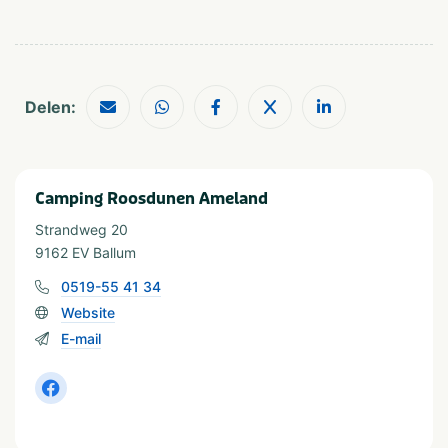
Geschikt voor
Geschikt voor kinderen
Geschikt voor jongeren
Delen:
Geschikt voor alle
leeftijden
Vakantieverblijf
Camping Roosdunen Ameland
Staanplaats
Huuraccommodatie
Strandweg 20
9162 EV Ballum
Minimale oppervlakte staanplaats (m²)
0519-55 41 34
van 80 tot 100
Website
E-mail
Soort huuraccommodatie
Stacaravan
Tent
Chalet