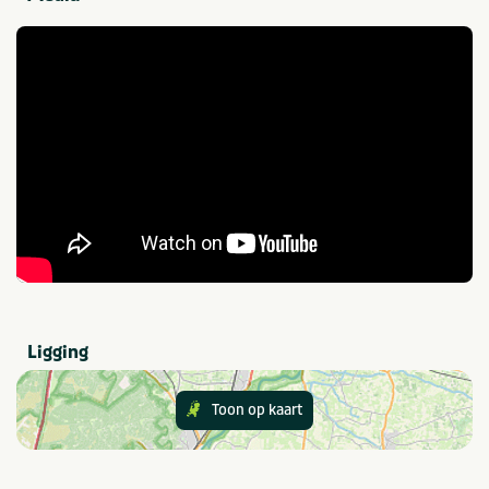
Sport en spel
Tennis
Minigolf
Provincie(s) en streek
Friesland
Waddeneiland
Ameland
Noordzee
Thema
Actief & outdoor
Strand & zee
Kids & familie
Ligging
In de buurt
Toon op kaart
Fietsroutes
Zee/strand
Golfbaan
Wandelroutes
Restaurants
Watersport voorzieningen
Shoppen