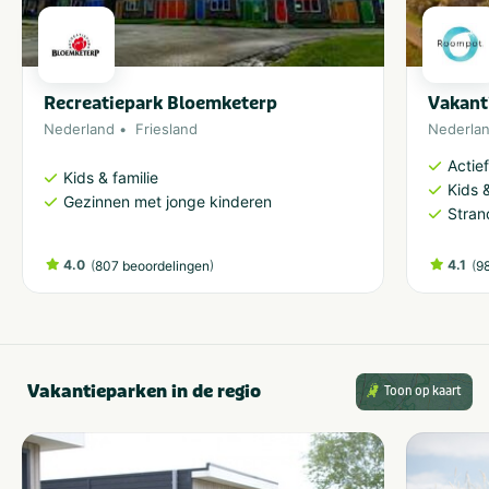
Recreatiepark Bloemketerp
Vakant
Nederland
Friesland
Nederla
Actie
Kids & familie
Kids &
Gezinnen met jonge kinderen
Stran
4.0
(
)
4.1
(
807 beoordelingen
9
Vakantieparken in de regio
Toon op kaart