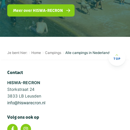
Meer over HISWA-RECRON
Je bent hier:
Home
Campings
Alle campings in Nederland
TOP
Contact
HISWA-RECRON
Storkstraat 24
3833 LB Leusden
info@hiswarecron.nl
Volg ons ook op