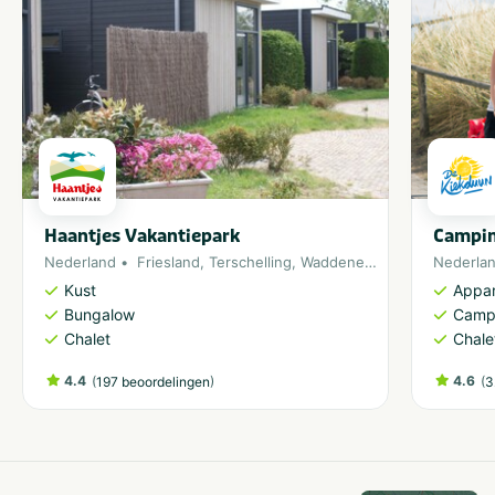
Haantjes Vakantiepark
Campin
Nederland
Friesland
,
Terschelling
,
Waddeneiland
Nederla
Kust
Appa
Bungalow
Camp
Chalet
Chale
4.4
(
)
4.6
(
197 beoordelingen
3