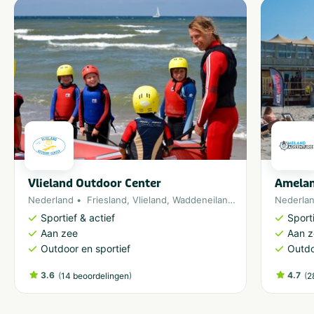
Fietsroutes
Zee/strand
Restaurants
Wandelroutes
Shoppen
Watersport voorzieningen
Watersport
Waterrecreatie
Geschikt voor
Geschikt voor kinderen
Huisdiervriendelijk
Geschikt voor alle
Geschikt voor jongeren
Vlieland Outdoor Center
Amelan
leeftijden
Stellen
Nederland
Friesland
,
Vlieland
,
Waddeneiland
,
Noordzee
Nederla
Sportief & actief
Sporti
Aan zee
Aan 
Vakantieverblijf
Outdoor en sportief
Outdo
Staanplaats
Huuraccommodatie
3.6
(
)
4.7
(
14 beoordelingen
2