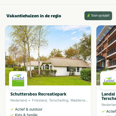
Vakantiehuizen in de regio
Toon op kaart
Schuttersbos Recreatiepark
Landal
Tersche
Nederland
Friesland
,
Terschelling
,
Waddeneiland
,
Noordzee
Nederla
Actief & outdoor
Actie
Kids & familie