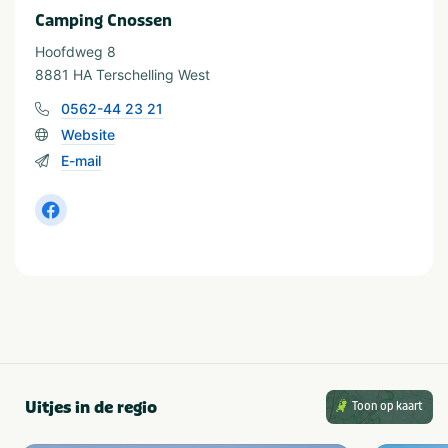
Camping Cnossen
Hoofdweg 8
Soort huuraccommodatie
8881 HA Terschelling West
Stacaravan
Vakantiehuisje
Chalet
Appartement
0562-44 23 21
Tent
Safari tent
Website
Glamping tent
E-mail
Provincie(s) en streek
Friesland
Waddeneiland
Terschelling
Thema
Actief & outdoor
Rust & natuur
Kids & familie
Strand & zee
Uitjes in de regio
Toon op kaart
In de buurt