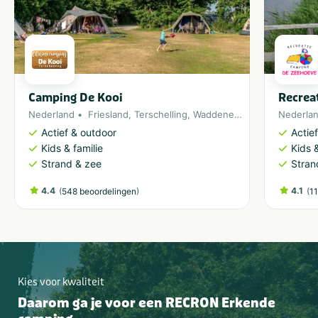
Camping De Kooi
Recrea
Nederland
Friesland
,
Terschelling
,
Waddeneiland
Nederla
Actief & outdoor
Actie
Kids & familie
Kids &
Strand & zee
Stran
4.4
(
)
4.1
(
548 beoordelingen
1
Kies voor kwaliteit
Daarom ga je voor een RECRON Erkende