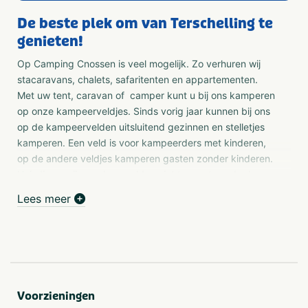
De beste plek om van Terschelling te
genieten!
Op Camping Cnossen is veel mogelijk. Zo verhuren wij
stacaravans, chalets, safaritenten en appartementen.
Met uw tent, caravan of camper kunt u bij ons kamperen
op onze kampeerveldjes. Sinds vorig jaar kunnen bij ons
op de kampeervelden uitsluitend gezinnen en stelletjes
kamperen. Een veld is voor kampeerders met kinderen,
op de andere veldjes kamperen gasten zonder kinderen.
Huisdieren zijn op deze velden niet toegestaan. In de
verhuur kunt u bij ons terecht voor mooi gelegen chalets,
Lees meer
appartementen, stacaravans, safaritenten of een
boshuisje in de natuur.
Receptie
De receptie bevindt zich bij de ingang van de camping.
Hier kun je o.a. terecht voor inschrijven, boeken
Voorzieningen
zeehonden- of vistocht met de Kingfisher, gratis opladen