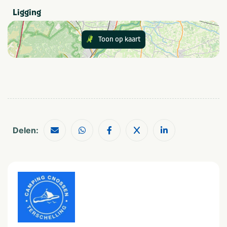
Ligging
Recreatie
Voetbalveld
Café/bar
Toon op kaart
Buiten speeltuin
Sanitair
Wasmachine op camping
Douchecabine
Wasdroger op camping
Delen:
Eten en drinken
Brood verkrijgbaar op
Restaurant (< 100m)
camping
Winkel (< 100m)
Snackbar en/of
afhaalmaaltijden (< 100m)
Sport en spel
Sportterrein
Voetbalveld