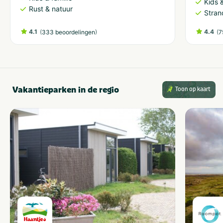
Kids &
Rust & natuur
Stran
4.1
(
)
4.4
(
333 beoordelingen
7
Vakantieparken in de regio
Toon op kaart