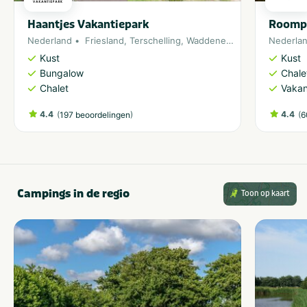
Haantjes Vakantiepark
Roomp
Nederland
Friesland
,
Terschelling
,
Waddeneiland
Nederla
Kust
Kust
Bungalow
Chale
Chalet
Vakan
4.4
(
)
4.4
(
197 beoordelingen
6
Campings in de regio
Toon op kaart