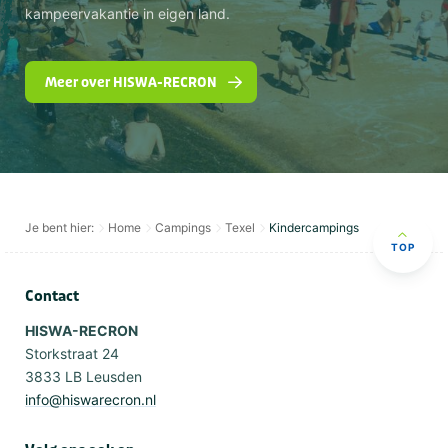
kampeervakantie in eigen land.
Meer over HISWA-RECRON
Je bent hier:
Home
Campings
Texel
Kindercampings
TOP
Contact
HISWA-RECRON
Storkstraat 24
3833 LB Leusden
info@hiswarecron.nl