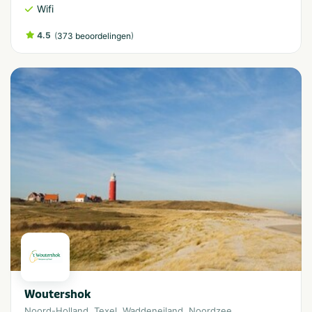
Wifi
4.5
(
)
373 beoordelingen
Woutershok
Noord-Holland
,
Texel
,
Waddeneiland
,
Noordzee