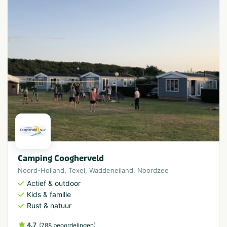
Camping Coogherveld
Noord-Holland
,
Texel
,
Waddeneiland
,
Noordzee
Actief & outdoor
Kids & familie
Rust & natuur
4.7
(
)
788 beoordelingen