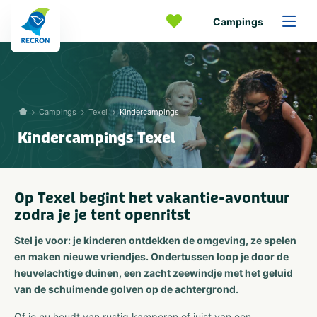
Campings
Campings
Texel
Kindercampings
Kindercampings Texel
Op Texel begint het vakantie-avontuur
zodra je je tent openritst
Stel je voor: je kinderen ontdekken de omgeving, ze spelen
en maken nieuwe vriendjes. Ondertussen loop je door de
heuvelachtige duinen, een zacht zeewindje met het geluid
van de schuimende golven op de achtergrond.
Of je nu houdt van rustig kamperen of juist van een