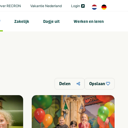
Over RECRON
Vakantie Nederland
Login
f
Zakelijk
Dagje uit
Werken en leren
Delen
Opslaan