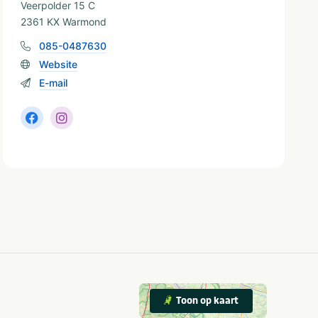
Veerpolder 15 C
2361 KX Warmond
085-0487630
Website
E-mail
Toon op kaart