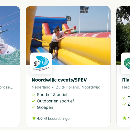
Noordwijk-events/SPEV
Ria
ordzee
,
Zandvoort
Nederland
Zuid-Holland
,
Noordwijk
Ned
Sportief & actief
G
Outdoor en sportief
Z
Groepen
4.6
(
)
4
5 beoordelingen