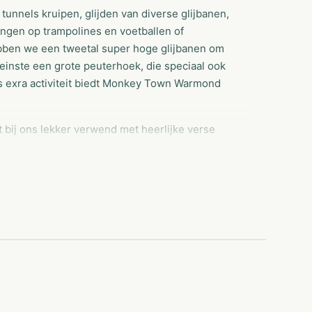
tunnels kruipen, glijden van diverse glijbanen,
ingen op trampolines en voetballen of
ebben we een tweetal super hoge glijbanen om
leinste een grote peuterhoek, die speciaal ook
als exra activiteit biedt Monkey Town Warmond
t bij ons lekker verwend met heerlijke verse
Onze keuken zorgt uiteraard voor de innerlijke
r voor iedereen! Daarnaast vinden wij
ngrijk.