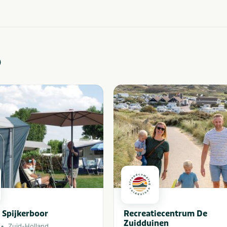
o
 Spijkerboor
Recreatiecentrum De
Zuidduinen
Zuid-Holland