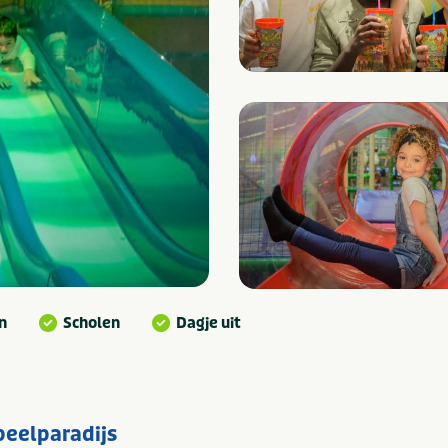
n
Scholen
Dagje uit
peelparadijs