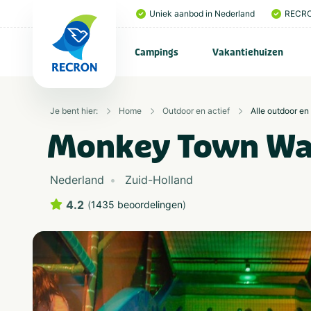
Uniek aanbod in Nederland
RECRO
Campings
Vakantiehuizen
Je bent hier:
Home
Outdoor en actief
Alle outdoor en 
Monkey Town W
Nederland
Zuid-Holland
4.2
(
1435 beoordelingen
)