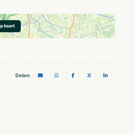
p kaart
Delen: