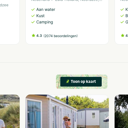
dzee
Aan water
K
Kust
B
Camping
G
4.3
(
)
4
2074 beoordelingen
Toon op kaart