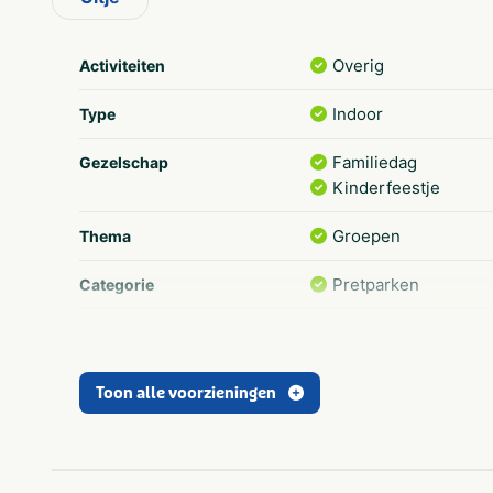
Overig
Activiteiten
Indoor
Type
Familiedag
Gezelschap
Kinderfeestje
Groepen
Thema
Pretparken
Categorie
1-4
Aantal personen
5-9
Toon alle voorzieningen
Zuid-Holland
Provincie(s) en streek