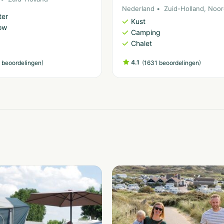
Nederland
Zuid-Holland
,
Noor
ter
Kust
ow
Camping
Chalet
)
4.1
(
)
 beoordelingen
1631 beoordelingen