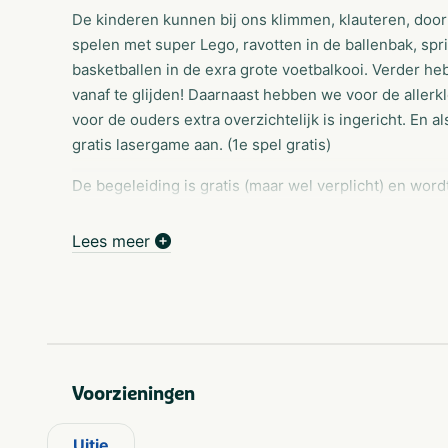
De kinderen kunnen bij ons klimmen, klauteren, door 
spelen met super Lego, ravotten in de ballenbak, spr
basketballen in de exra grote voetbalkooi. Verder h
vanaf te glijden! Daarnaast hebben we voor de allerk
voor de ouders extra overzichtelijk is ingericht. En 
gratis lasergame aan. (1e spel gratis)
De begeleiding is gratis (maar wel verplicht) en word
bonenkoffie, fijne stoelen of banken en gratis WiFi. 
mens!
Lees meer
Monkey Town Warmond staat voor: lokaal & betaalbaa
veiligheid, hygiene en beleving voor jong en oud bela
Graag tot ziens!
Voorzieningen
Uitje