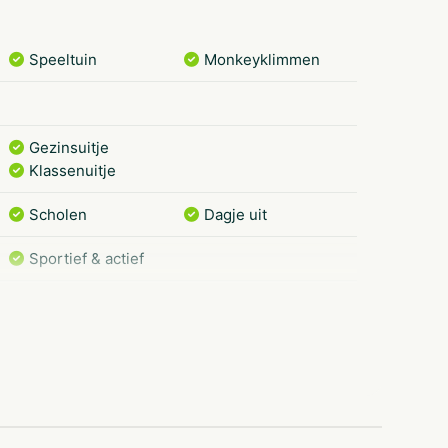
Speeltuin
Monkeyklimmen
Gezinsuitje
Klassenuitje
Scholen
Dagje uit
Sportief & actief
10-24
Meer dan 10
kinderen
2-10 kinderen